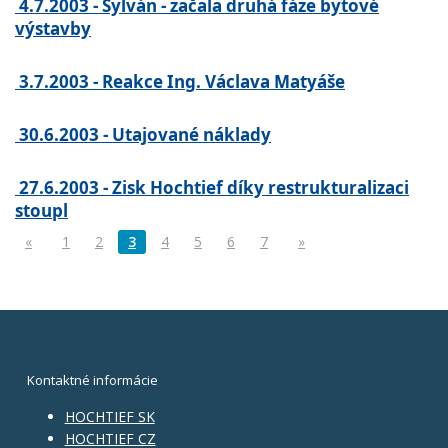
4.7.2003 - Sylván - začala druhá fáze bytové
výstavby
3.7.2003 - Reakce Ing. Václava Matyáše
30.6.2003 - Utajované náklady
27.6.2003 - Zisk Hochtief díky restrukturalizaci
stoupl
«
1
2
3
4
5
6
7
»
Kontaktné informácie
HOCHTIEF SK
HOCHTIEF CZ