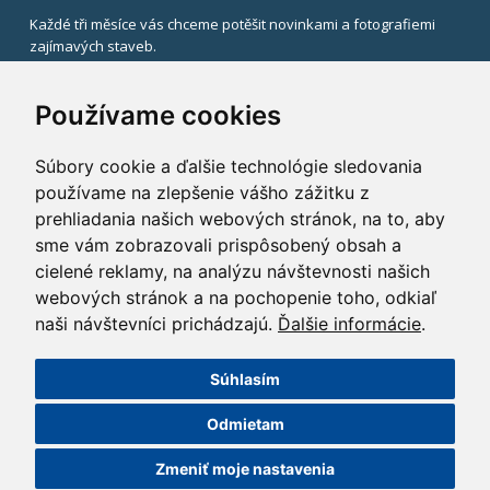
Každé tři měsíce vás chceme potěšit novinkami a fotografiemi
zajímavých staveb.
V případě zájmu uveďte svůj email.
Používame cookies
Súbory cookie a ďalšie technológie sledovania
používame na zlepšenie vášho zážitku z
prehliadania našich webových stránok, na to, aby
sme vám zobrazovali prispôsobený obsah a
Registrací k odběru newsletteru souhlasíte se zasíláním
cielené reklamy, na analýzu návštevnosti našich
informací od HOCHTIEF CZ a. s.,
v souladu se zákonem č. 480/2004 Sb.
webových stránok a na pochopenie toho, odkiaľ
naši návštevníci prichádzajú.
Ďalšie informácie
.
x
Súhlasím
©2014 HOCHTIEF CZ a. s.
Odmietam
GDPR
|
Nastavení cookies
| Powered by:
ABRA Publisher
Zmeniť moje nastavenia