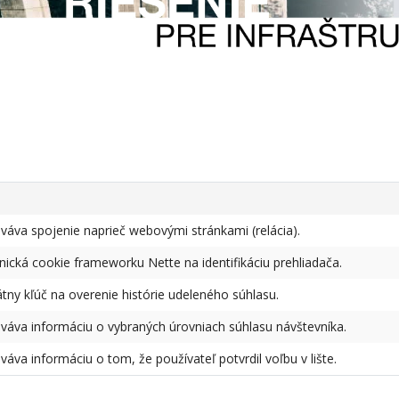
váva spojenie naprieč webovými stránkami (relácia).
nická cookie frameworku Nette na identifikáciu prehliadača.
tny kľúč na overenie histórie udeleného súhlasu.
váva informáciu o vybraných úrovniach súhlasu návštevníka.
áva informáciu o tom, že používateľ potvrdil voľbu v lište.