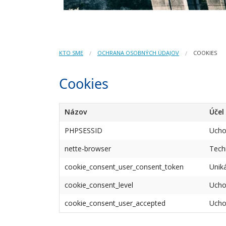
KTO SME
OCHRANA OSOBNÝCH ÚDAJOV
COOKIES
Cookies
Názov
Účel
PHPSESSID
Ucho
nette-browser
Tech
cookie_consent_user_consent_token
Uniká
cookie_consent_level
Ucho
cookie_consent_user_accepted
Uchov