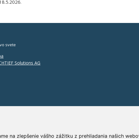
18.5.2026.
vo svete
pa
HTIEF Solutions AG
ame na zlepšenie vášho zážitku z prehliadania našich webo