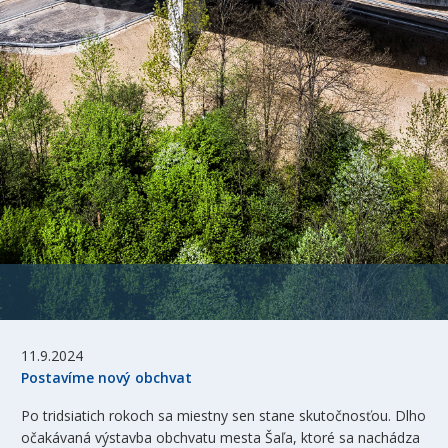
11.9.2024
Postavíme nový obchvat
Po tridsiatich rokoch sa miestny sen stane skutočnosťou. Dlho
očakávaná výstavba obchvatu mesta Šaľa, ktoré sa nachádza