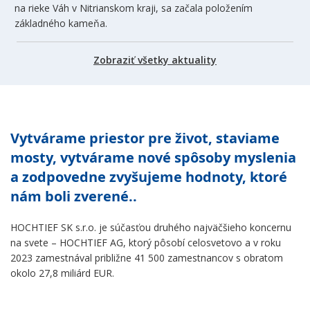
na rieke Váh v Nitrianskom kraji, sa začala položením
základného kameňa.
Zobraziť všetky aktuality
Vytvárame priestor pre život, staviame
mosty, vytvárame nové spôsoby myslenia
a zodpovedne zvyšujeme hodnoty, ktoré
nám boli zverené..
HOCHTIEF SK s.r.o. je súčasťou druhého najväčšieho koncernu
na svete – HOCHTIEF AG, ktorý pôsobí celosvetovo a v roku
2023 zamestnával približne 41 500 zamestnancov s obratom
okolo 27,8 miliárd EUR.