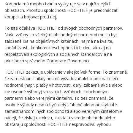
Korupcia má mnoho tvárí a vyskytuje sa v najrôznejších
oblastiach. Prioritou spoločnosti HOCHTIEF je predchádzať
korupcii a bojovať proti nej.
To isté očakáva HOCHTIEF od svojich obchodných partnerov.
Naše vzťahy so všetkými obchodnými partnermi musia byť
založené iba na objektívnych kritériách, najmä na kvalite,
spoľahlivosti, konkurencieschopnosti ich cien, ako aj na
rešpektovaní ekologických a sociálnych štandardov a na
princípoch správneho Corporate Governance.
HOCHTIEF zakazuje uplácanie v akejkoľvek forme. To znamená,
že zamestnanci nikdy nesmú vyžadovať alebo prijímať niečo
hodnotné (napr. platby v hotovosti, dary, zábavné akcie alebo
iné osobné výhody) vo svojich vzťahoch s obchodnými
partnermi alebo verejnými činiteľmi. To tiež znamená, že
osobné výhody nesmú byť nikdy sľúbené alebo poskytnuté
zamestnancom iných spoločností alebo verejným činiteľom v
nádeji, že získajú zmluvu, zaistia uzavretie obchodu alebo
obstarajú spoločnosti HOCHTIEF nespravodlivú výhodu.