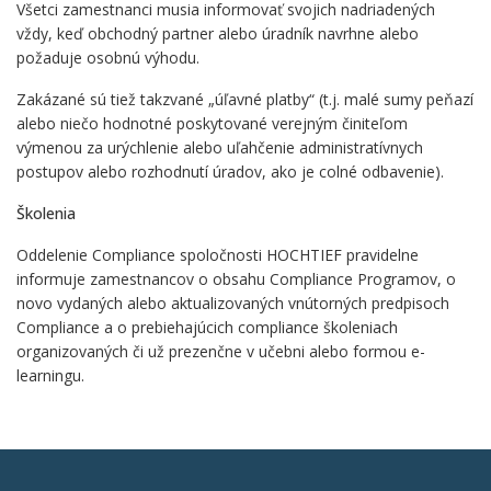
Všetci zamestnanci musia informovať svojich nadriadených
vždy, keď obchodný partner alebo úradník navrhne alebo
požaduje osobnú výhodu.
Zakázané sú tiež takzvané „úľavné platby“ (t.j. malé sumy peňazí
alebo niečo hodnotné poskytované verejným činiteľom
výmenou za urýchlenie alebo uľahčenie administratívnych
postupov alebo rozhodnutí úradov, ako je colné odbavenie).
Školenia
Oddelenie Compliance spoločnosti HOCHTIEF pravidelne
informuje zamestnancov o obsahu Compliance Programov, o
novo vydaných alebo aktualizovaných vnútorných predpisoch
Compliance a o prebiehajúcich compliance školeniach
organizovaných či už prezenčne v učebni alebo formou e-
learningu.