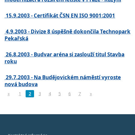
15.9.2003 - Certifikát ČSN EN ISO 9001:2001
4.9.2003 - Divize 8 úspěšně dokončila Technopark
Pekařská
26.8.2003 - Budvar aréna si zaslouží titul Stavba
roku
29.7.2003 - Na Budějovickém náměstí vyroste
nová budova
«
1
2
3
4
5
6
7
»