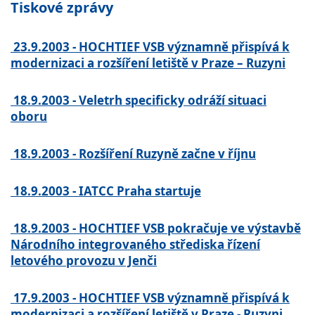
Tiskové zprávy
23.9.2003 - HOCHTIEF VSB významně přispívá k
modernizaci a rozšíření letiště v Praze – Ruzyni
18.9.2003 - Veletrh specificky odráží situaci
oboru
18.9.2003 - Rozšíření Ruzyně začne v říjnu
18.9.2003 - IATCC Praha startuje
18.9.2003 - HOCHTIEF VSB pokračuje ve výstavbě
Národního integrovaného střediska řízení
letového provozu v Jenči
17.9.2003 - HOCHTIEF VSB významně přispívá k
modernizaci a rozšíření letiště v Praze - Ruzyni