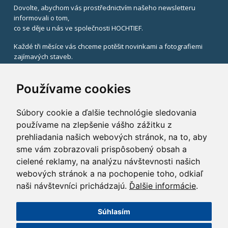
Dovolte, abychom vás prostřednictvím našeho newsletteru
informovali o tom,
co se děje u nás ve společnosti HOCHTIEF.
Každé tři měsíce vás chceme potěšit novinkami a fotografiemi
zajímavých staveb.
V případě zájmu uveďte svůj email.
Používame cookies
Súbory cookie a ďalšie technológie sledovania
používame na zlepšenie vášho zážitku z
prehliadania našich webových stránok, na to, aby
sme vám zobrazovali prispôsobený obsah a
Registrací k odběru newsletteru souhlasíte se zasíláním
cielené reklamy, na analýzu návštevnosti našich
informací od HOCHTIEF CZ a. s.,
v souladu se zákonem č. 480/2004 Sb.
webových stránok a na pochopenie toho, odkiaľ
naši návštevníci prichádzajú.
Ďalšie informácie
.
x
Súhlasím
©2014 HOCHTIEF CZ a. s.