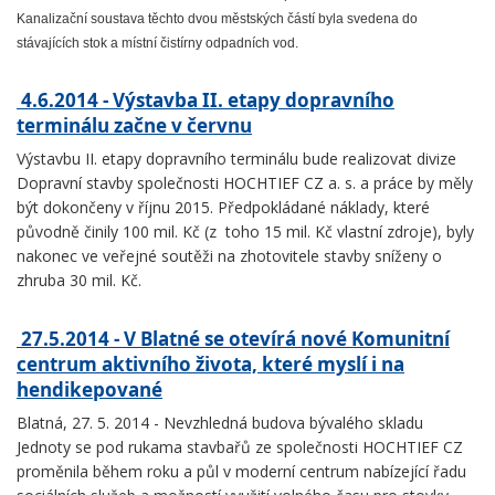
Kanalizační soustava těchto dvou městských částí byla svedena do
stávajících stok a místní čistírny odpadních vod.
4.6.2014 - Výstavba II. etapy dopravního
terminálu začne v červnu
Výstavbu II. etapy dopravního terminálu bude realizovat divize
Dopravní stavby společnosti HOCHTIEF CZ a. s. a práce by měly
být dokončeny v říjnu 2015. Předpokládané náklady, které
původně činily 100 mil. Kč (z toho 15 mil. Kč vlastní zdroje), byly
nakonec ve veřejné soutěži na zhotovitele stavby sníženy o
zhruba 30 mil. Kč.
27.5.2014 - V Blatné se otevírá nové Komunitní
centrum aktivního života, které myslí i na
hendikepované
Blatná, 27. 5. 2014 - Nevzhledná budova bývalého skladu
Jednoty se pod rukama stavbařů ze společnosti HOCHTIEF CZ
proměnila během roku a půl v moderní centrum nabízející řadu