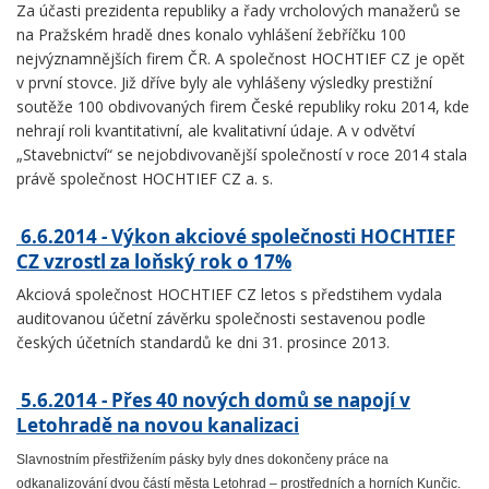
Za účasti prezidenta republiky a řady vrcholových manažerů se
na Pražském hradě dnes konalo vyhlášení žebříčku 100
nejvýznamnějších firem ČR. A společnost HOCHTIEF CZ je opět
v první stovce. Již dříve byly ale vyhlášeny výsledky prestižní
soutěže 100 obdivovaných firem České republiky roku 2014, kde
nehrají roli kvantitativní, ale kvalitativní údaje. A v odvětví
„Stavebnictví“ se nejobdivovanější společností v roce 2014 stala
právě společnost HOCHTIEF CZ a. s.
6.6.2014 - Výkon akciové společnosti HOCHTIEF
CZ vzrostl za loňský rok o 17%
Akciová společnost HOCHTIEF CZ letos s předstihem vydala
auditovanou účetní závěrku společnosti sestavenou podle
českých účetních standardů ke dni 31. prosince 2013.
5.6.2014 - Přes 40 nových domů se napojí v
Letohradě na novou kanalizaci
Slavnostním přestřižením pásky byly dnes dokončeny práce na
odkanalizování dvou částí města Letohrad – prostředních a horních Kunčic.