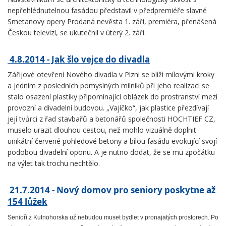
nepřehlédnutelnou fasádou představil v předpremiéře slavné
Smetanovy opery Prodaná nevěsta 1. září, premiéra, přenášená
Českou televizí, se ukutečnil v úterý 2. září.
4.8.2014 - Jak šlo vejce do divadla
Zářijové otevření Nového divadla v Plzni se blíží mílovými kroky
a jedním z posledních pomyslných milníků při jeho realizaci se
stalo osazení plastiky připomínající oblázek do prostranství mezi
provozní a divadelní budovou. „Vajíčko“, jak plastice přezdívají
její tvůrci z řad stavbařů a betonářů společnosti HOCHTIEF CZ,
muselo urazit dlouhou cestou, než mohlo vizuálně doplnit
unikátní červené pohledové betony a bílou fasádu evokující svojí
podobou divadelní oponu. A je nutno dodat, že se mu zpočátku
na výlet tak trochu nechtělo.
21.7.2014 - Nový domov pro seniory poskytne až
154 lůžek
Senioři z Kutnohorska už nebudou muset bydlet v pronajatých prostorech. Po