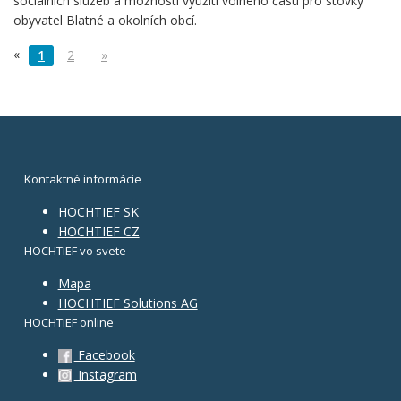
sociálních služeb a možností využití volného času pro stovky
obyvatel Blatné a okolních obcí.
«
1
2
»
Kontaktné informácie
HOCHTIEF SK
HOCHTIEF CZ
HOCHTIEF vo svete
Mapa
HOCHTIEF Solutions AG
HOCHTIEF online
Facebook
Instagram