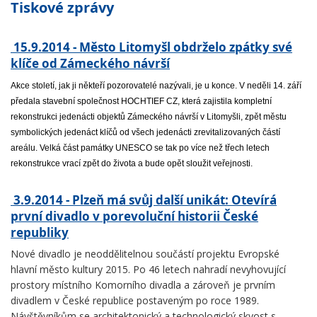
Tiskové zprávy
15.9.2014 - Město Litomyšl obdrželo zpátky své
klíče od Zámeckého návrší
Akce století, jak ji někteří pozorovatelé nazývali, je u konce. V neděli 14. září
předala stavební společnost HOCHTIEF CZ, která zajistila kompletní
rekonstrukci jedenácti objektů Zámeckého návrší v Litomyšli, zpět městu
symbolických jedenáct klíčů od všech jedenácti zrevitalizovaných částí
areálu. Velká část památky UNESCO se tak po více než třech letech
rekonstrukce vrací zpět do života a bude opět sloužit veřejnosti.
3.9.2014 - Plzeň má svůj další unikát: Otevírá
první divadlo v porevoluční historii České
republiky
Nové divadlo je neoddělitelnou součástí projektu Evropské
hlavní město kultury 2015. Po 46 letech nahradí nevyhovující
prostory místního Komorního divadla a zároveň je prvním
divadlem v České republice postaveným po roce 1989.
Návštěvníkům se architektonický a technologický skvost s