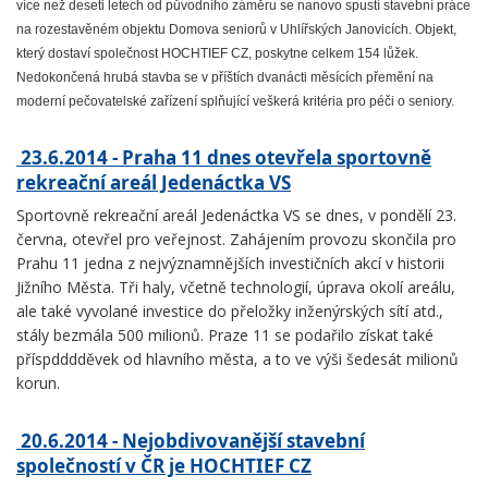
více než deseti letech od původního záměru se nanovo spustí stavební práce
na rozestavěném objektu Domova seniorů v Uhlířských Janovicích. Objekt,
který dostaví společnost HOCHTIEF CZ, poskytne celkem 154 lůžek.
Nedokončená hrubá stavba se v příštích dvanácti měsících přemění na
moderní pečovatelské zařízení splňující veškerá kritéria pro péči o seniory.
23.6.2014 - Praha 11 dnes otevřela sportovně
rekreační areál Jedenáctka VS
Sportovně rekreační areál Jedenáctka VS se dnes, v pondělí 23.
června, otevřel pro veřejnost. Zahájením provozu skončila pro
Prahu 11 jedna z nejvýznamnějších investičních akcí v historii
Jižního Města. Tři haly, včetně technologií, úprava okolí areálu,
ale také vyvolané investice do přeložky inženýrských sítí atd.,
stály bezmála 500 milionů. Praze 11 se podařilo získat také
příspdddděvek od hlavního města, a to ve výši šedesát milionů
korun.
20.6.2014 - Nejobdivovanější stavební
společností v ČR je HOCHTIEF CZ