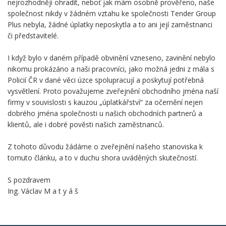
nejrozhodněji ohradit, neboť jak mám osobně prověřeno, naše
společnost nikdy v žádném vztahu ke společnosti Tender Group
Plus nebyla, žádné úplatky neposkytla a to ani její zaměstnanci
či představitelé.
I když bylo v daném případě obvinění vzneseno, zavinění nebylo
nikomu prokázáno a naši pracovníci, jako možná jedni z mála s
Policií ČR v dané věci úzce spolupracují a poskytují potřebná
vysvětlení. Proto považujeme zveřejnění obchodního jména naší
firmy v souvislosti s kauzou „úplatkářství“ za očernění nejen
dobrého jména společnosti u našich obchodních partnerů a
klientů, ale i dobré pověsti našich zaměstnanců.
Z tohoto důvodu žádáme o zveřejnění našeho stanoviska k
tomuto článku, a to v duchu shora uváděných skutečností.
S pozdravem
Ing. Václav M a t y á š