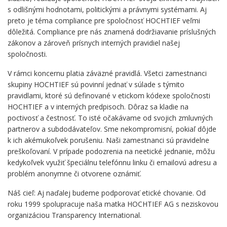
s odlišnými hodnotami, politickými a právnymi systémami. Aj
preto je téma compliance pre spoločnosť HOCHTIEF veľmi
dôležitá. Compliance pre nás znamená dodržiavanie príslušných
zákonov a zároveň prísnych interných pravidiel našej
spoločnosti.
V rámci koncernu platia záväzné pravidlá. Všetci zamestnanci
skupiny HOCHTIEF sú povinní jednať v súlade s týmito
pravidlami, ktoré sú definované v etickom kódexe spoločnosti
HOCHTIEF a v interných predpisoch. Dôraz sa kladie na
poctivosť a čestnosť. To isté očakávame od svojich zmluvných
partnerov a subdodávateľov. Sme nekompromisní, pokiaľ dôjde
k ich akémukoľvek porušeniu. Naši zamestnanci sú pravidelne
preškoľovaní. V prípade podozrenia na neetické jednanie, môžu
kedykoľvek využiť špeciálnu telefónnu linku či emailovú adresu a
problém anonymne či otvorene oznámiť.
Náš cieľ: Aj naďalej budeme podporovať etické chovanie. Od
roku 1999 spolupracuje naša matka HOCHTIEF AG s neziskovou
organizáciou Transparency International.