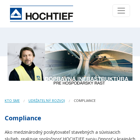
KTO SME
UDRŽATEL'NÝ ROZVOJ
COMPLIANCE
Compliance
Ako medzinárodný poskytovateľ stavebných a súvisiacich
služieb, realizuje spoločnosť HOCHTIEF svoju činnosť v krajinách