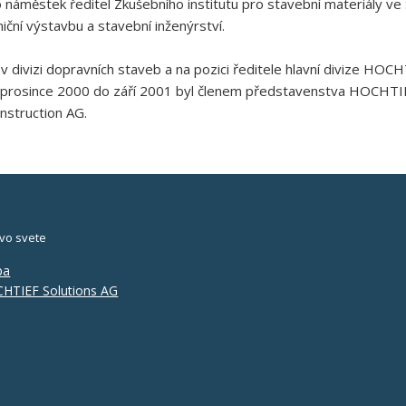
ko náměstek ředitel Zkušebního institutu pro stavební materiály v
ční výstavbu a stavební inženýrství.
ivizi dopravních staveb a na pozici ředitele hlavní divize HOC
prosince 2000 do září 2001 byl členem představenstva HOCHTIEF
nstruction AG.
vo svete
pa
HTIEF Solutions AG