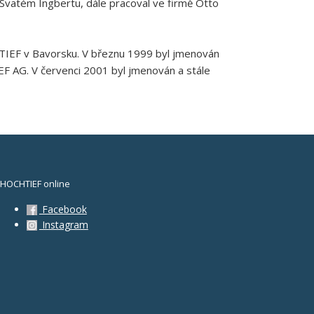
e Svatém Ingbertu, dále pracoval ve firmě Otto
HTIEF v Bavorsku. V březnu 1999 byl jmenován
 AG. V červenci 2001 byl jmenován a stále
HOCHTIEF online
Facebook
Instagram