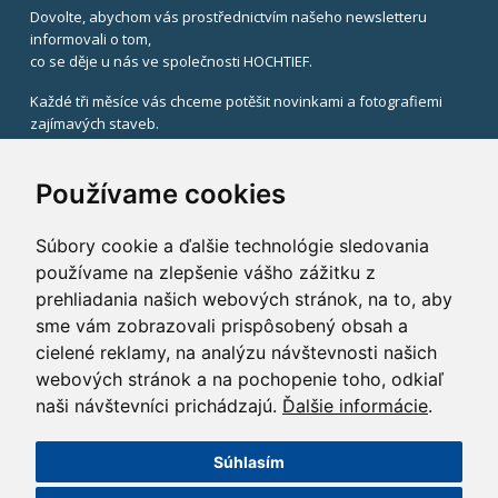
Dovolte, abychom vás prostřednictvím našeho newsletteru
informovali o tom,
co se děje u nás ve společnosti HOCHTIEF.
Každé tři měsíce vás chceme potěšit novinkami a fotografiemi
zajímavých staveb.
V případě zájmu uveďte svůj email.
Používame cookies
Súbory cookie a ďalšie technológie sledovania
používame na zlepšenie vášho zážitku z
prehliadania našich webových stránok, na to, aby
sme vám zobrazovali prispôsobený obsah a
Registrací k odběru newsletteru souhlasíte se zasíláním
cielené reklamy, na analýzu návštevnosti našich
informací od HOCHTIEF CZ a. s.,
v souladu se zákonem č. 480/2004 Sb.
webových stránok a na pochopenie toho, odkiaľ
naši návštevníci prichádzajú.
Ďalšie informácie
.
x
Súhlasím
©2014 HOCHTIEF CZ a. s.