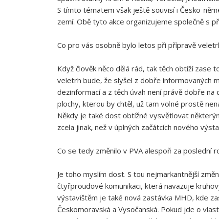
S tímto tématem však ještě souvisí i Česko-něm
zemí. Obě tyto akce organizujeme společně s p
Co pro vás osobně bylo letos při přípravě veletr
Když člověk něco dělá rád, tak těch obtíží zase t
veletrh bude, že slyšel z dobře informovaných m
dezinformací a z těch úvah není právě dobře na 
plochy, kterou by chtěl, už tam volné prostě nen
Někdy je také dost obtížné vysvětlovat některým
zcela jinak, než v úplných začátcích nového výst
Co se tedy změnilo v PVA alespoň za poslední 
Je toho myslím dost. S tou nejmarkantnější změno
čtyřproudové komunikaci, která navazuje kruho
výstavištěm je také nová zastávka MHD, kde zast
Českomoravská a Vysočanská. Pokud jde o vlastní 