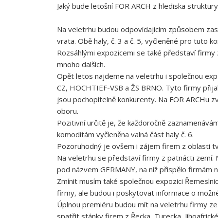
Jaký bude letošní FOR ARCH z hlediska struktur
Na veletrhu budou odpovídajícím způsobem zastou
vrata. Obě haly, č. 3 a č. 5, vyčleněné pro tuto
Rozsáhlými expozicemi se také představí firmy
mnoho dalších.
Opět letos najdeme na veletrhu i společnou ex
CZ, HOCHTIEF-VSB a ŽS BRNO. Tyto firmy přijaly
jsou pochopitelně konkurenty. Na FOR ARCHu zvo
oboru.
Pozitivní určitě je, že každoročně zaznamenávám
komoditám vyčleněna valná část haly č. 6.
Pozoruhodný je ovšem i zájem firem z oblasti tvo
Na veletrhu se představí firmy z patnácti zemí. N
pod názvem GERMANY, na níž přispělo firmám n
Zmínit musím také společnou expozici Řemeslni
firmy, ale budou i poskytovat informace o možn
Úplnou premiéru budou mít na veletrhu firmy ze 
spatřit stánky firem z Řecka, Turecka, Jihoafrické