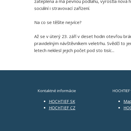
zateplena a má pevnou podlahu, vyrostla nová ha
sociální i stravovací zařízení.
Na co se těšíte nejvíce?
Až se v úterý 23. září v deset hodin otevřou br
pravidelným návštěvníkem veletrhu. Svědčí to jen
letech neklesl jejich počet pod sto tisíc...
Kontaktné informácie
HOCHTIEF 
HOCHTIEF SK
Ma
HOCHTIEF CZ
HOC