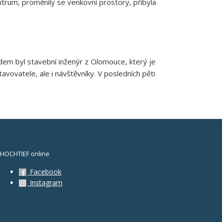
trum, proměnily se venkovní prostory, přibyla
odem byl stavební inženýr z Olomouce, který je
vovatele, ale i návštěvníky. V posledních pěti
HOCHTIEF online
Facebook
Instagram