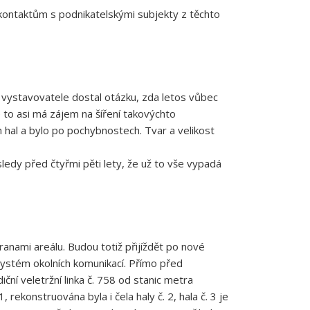
kontaktům s podnikatelskými subjekty z těchto
ho vystavovatele dostal otázku, zda letos vůbec
 to asi má zájem na šíření takovýchto
 hal a bylo po pochybnostech. Tvar a velikost
ledy před čtyřmi pěti lety, že už to vše vypadá
ranami areálu. Budou totiž přijíždět po nové
ystém okolních komunikací. Přímo před
ní veletržní linka č. 758 od stanic metra
ekonstruována byla i čela haly č. 2, hala č. 3 je