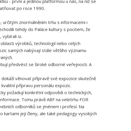
ků - první a jedinou platformou u nás, na níž se
platňovat po roce 1990.
, určitým znormálněním trhu s informacemi i
echodili tehdy do Paláce kultury s pocitem, že
 vybírali si.
 oblasti výrobků, technologií nebo celých
ozic samých nabývají stále většího významu
vaných.
bují předvést se široké odborné veřejnosti. A
 ale dokáží věnovat přípravě své expozice skutečně
kvalitní přípravu personálu expozic.
icky požadují konkrétní odpovědi o technických,
né informace. Tomu právě ABF na veletrhu FOR
avebních odborníků se jménem i profesí. Na
 kartami její členy, ale také pedagogy vysokých