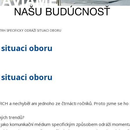
TRH SPECIFICKY ODRÁŽÍ SITUACI OBORU
 situaci oboru
 situaci oboru
CH a nechyběl ani jednoho ze čtrnácti ročníků. Proto jsme se ho
rných trendů?
h jako komunikační médium specifickým způsobem odráží momentální