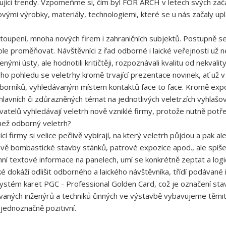
pující trendy. Vzpomeňme si, čím byl FOR ARCH v letech svých začát
 novými výrobky, materiály, technologiemi, které se u nás začaly u
toupení, mnoha nových firem i zahraničních subjektů. Postupně se
ole proměňovat. Návštěvníci z řad odborné i laické veřejnosti už n
i ústy, ale hodnotili kritičtěji, rozpoznávali kvalitu od nekvality,
ho pohledu se veletrhy kromě trvající prezentace novinek, ať už v
dborníků, vyhledávaným místem kontaktů face to face. Kromě exp
hlavních či zdůrazněných témat na jednotlivých veletrzích vyhlašo
telů vyhledávají veletrh nově vzniklé firmy, protože nutně potře
a než odborný veletrh?
jící firmy si velice pečlivě vybírají, na který veletrh půjdou a pak
ě bombastické stavby stánků, patrové expozice apod., ale spíše 
chní textové informace na panelech, umí se konkrétně zeptat a log
aké dokáží odlišit odborného a laického návštěvníka, třídí podáva
systém karet PGC - Professional Golden Card, což je označení st
aných inženýrů a techniků činných ve výstavbě vybavujeme těmito
 jednoznačně pozitivní.