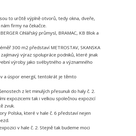
ou to určitě výplně otvorů, tedy okna, dveře,
e nám firmy na čekačce.
ERBERGER Cihlářský průmysl, BRAMAC, KB Blok a
e na téměř 300 m2 představí METROSTAV, SKANSKA
zajímavý výraz spolupráce podniků, které jinak
stavební výroby jako svébytného a významného
v a úspor energií, tentokrát je těmto
enostech z let minulých přesunuli do haly č. 2.
ními expozicemi tak i velkou společnou expozicí
ě zvuk.
 Polska, které v hale č. 6 představí nejen
jezd.
xpozici v hale č. 2. Stejně tak budeme moci