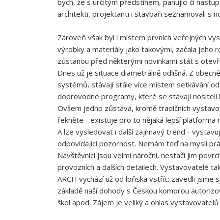
bych, že s určitým předstihem, panující či nastu
architekti, projektanti i stavbaři seznamovali s
Zároveň však byl i místem prvních veřejných vys
výrobky a materiály jako takovými, začala jeho r
zůstanou před některými novinkami stát s otevřeným
Dnes už je situace diametrálně odlišná. Z obecné
systémů, stávají stále více místem setkávání o
doprovodné programy, které se stávají nositeli 
Ovšem jedno zůstává, kromě tradičních vystavova
řekněte - existuje pro to nějaká lepší platform
A lze vysledovat i další zajímavý trend - vystavu
odpovídající pozornost. Nemám teď na mysli práv
Návštěvníci jsou velmi nároční, nestačí jim povr
provozních a dalších detailech. Vystavovatelé t
ARCH vychází už od loňska vstříc: zavedli jsme 
základě naší dohody s Českou komorou autorizov
škol apod. Zájem je veliký a ohlas vystavovatelů