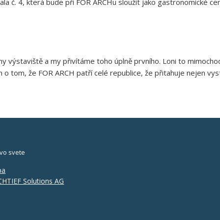
la č. 4, která bude při FOR ARCHu sloužit jako gastronomické cen
ány výstaviště a my přivítáme toho úplně prvního. Loni to mimoch
 o tom, že FOR ARCH patří celé republice, že přitahuje nejen vysta
vo svete
pa
HTIEF Solutions AG