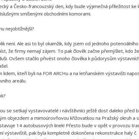
ecký a Česko-francouzský den, kdy bude výjimečná příležitost ke 
říslušnými smíšenými obchodními komorami.
hu nejobtížnější?
olik není. Ale asi to byl okamžik, kdy jsem od jednoho potenciální
íst, že firmy nemají zájem. To pak člověk začne přemýšlet, kdo že
duši. Ovšem stačilo přivést onoho člověka k půdorysům výstavních
ašel.
 lidem, kteří byli na FOR ARCHu a na letňanském výstavišti napos
avního areálu.
rok?
u se setkají vystavovatelé i návštěvníci ještě dost daleko před b
vým objezdem a mimoúrovňovou křižovatkou na Pražský okruh a s
avuje 14 autobusových linek! Přesto bude v opět v provozu tradič
výstaviště, pak byla kompletně dokončena rekonstrukce haly č. 1, r