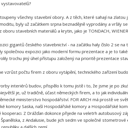
y vystavovatelů?
peny všechny stavební obory. A z těch, které sahají na zlatou js
 komoditu, byly už začátkem srpna beznadějně vyprodány a vršily s
 z oboru stavebních materiálů a krytin, jako je TONDACH, WIEN
pozici gigantů českého stavebnictví - na začátku haly číslo 2 s
 společnou expozici jako moderní formu prezentace a je to také 
lily trochu jiný úhel přístupu založený na prioritě prezentace 
e vzrůst počtu firem z oboru vytápění, technického zařízení budo
rby interiérů budov, přispělo k tomu jistě i to, že jsme je po zkuš
ejvětší je, už tradičně, účast německých firem, a to jak individuál
ěmecké ministerstvo hospodářství. FOR ARCH má prostě ve svět
cké komory Saska, naší Hospodářské komory a Hospodářské komory
é kooperaci. Z Drážďan dokonce přijede na veletrh autobusový zá
Španělska, z Andalusie, bude jich sedm ve společné stometrové e
 republiky a dalších zemí.