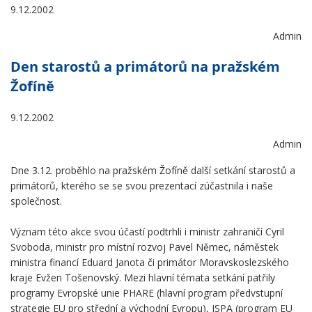
9.12.2002
Admin
Den starostů a primátorů na pražském
Žofíně
9.12.2002
Admin
Dne 3.12. proběhlo na pražském Žofíně další setkání starostů a
primátorů, kterého se se svou prezentací zúčastnila i naše
společnost.
Význam této akce svou účastí podtrhli i ministr zahraničí Cyril
Svoboda, ministr pro místní rozvoj Pavel Němec, náměstek
ministra financí Eduard Janota či primátor Moravskoslezského
kraje Evžen Tošenovský. Mezi hlavní témata setkání patřily
programy Evropské unie PHARE (hlavní program předvstupní
strategie EU pro střední a východní Evropu), ISPA (program EU