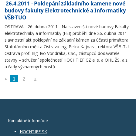
26.4.2011 - Poklepání základního kamene nové
budovy fakulty Elektrotechnické a Informatiky
VŠB-TUO
OSTRAVA - 26. dubna 2011 - Na staveništi nové budovy Fakulty
elektrotechniky a informatiky (FEI) proběhl dne 26. dubna 2011
slavnostní akt poklepání na základní kámen za účasti primátora
Statutárního města Ostrava Ing. Petra Kajnara, rektora VŠB-TU
Ostrava prof. Ing. Ivo Vondráka, CSc., zástupců dodavatele
stavby – sdružení společností HOCHTIEF CZ a. s. a OHL ŽS, a.s.
a řady významných hostů.
«
1
2
»
Kontaktné informácie
HOCHTIEF SK