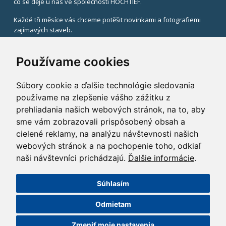
co se děje u nás ve společnosti HOCHTIEF.
Každé tři měsíce vás chceme potěšit novinkami a fotografiemi
zajímavých staveb.
V případě zájmu uveďte svůj email.
Používame cookies
Súbory cookie a ďalšie technológie sledovania
používame na zlepšenie vášho zážitku z
prehliadania našich webových stránok, na to, aby
sme vám zobrazovali prispôsobený obsah a
Registrací k odběru newsletteru souhlasíte se zasíláním
cielené reklamy, na analýzu návštevnosti našich
informací od HOCHTIEF CZ a. s.,
v souladu se zákonem č. 480/2004 Sb.
webových stránok a na pochopenie toho, odkiaľ
naši návštevníci prichádzajú.
Ďalšie informácie
.
x
Súhlasím
©2014 HOCHTIEF CZ a. s.
Odmietam
GDPR
|
Nastavení cookies
| Powered by:
ABRA Publisher
Zmeniť moje nastavenia