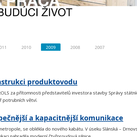
011
2010
2009
2008
2007
onstrukci produktovodu
 za přítomnosti představitelů investora stavby Správy státní
potrubních větví.
zpečnější a kapacitnější komunikace
 metropole, se oblékla do nového kabátu. V úseku Slánská – Drnov
kaci nahradila moderní čtyřproudová silnice.