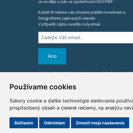
co se děje u nás ve společnosti HOCHTIEF.
Každé tři měsíce vás chceme potěšit novinkami a
fotografiemi zajímavých staveb.
V případě zájmu uveďte svůj email.
Registrací k odběru newsletteru souhlasíte se zasíl
informací od HOCHTIEF CZ a. s.,
v souladu se zákonem č. 480/2004 Sb.
Používame cookies
x
Súbory cookie a ďalšie technológie sledovania použív
prispôsobený obsah a cielené reklamy, na analýzu náv
©2014 HOCHTIEF CZ a. s.
Súhlasím
Odmietam
Zmeniť moje nastavenia