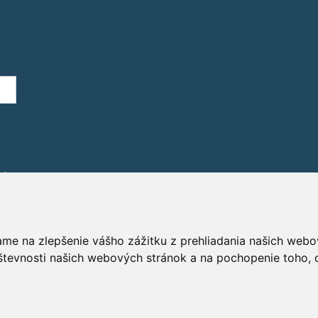
áním
ame na zlepšenie vášho zážitku z prehliadania našich webo
števnosti našich webových stránok a na pochopenie toho, o
GD