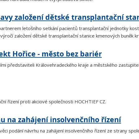
lavy založení dětské transplantační sta
rtnerem letošního setkání pacientů transplantační jednotky kost
 výročí založení dětské transplantační stanice kmenových buněk k
jekt Hořice - město bez bariér
i představiteli Královehradeckého kraje a městského zastupitels
ční řízení proti akciové společnosti HOCHTIEF CZ.
hu na zahájení insolvenčního řízení
ci podání návrhu na zahájení insolvenčního řízení ze strany spol