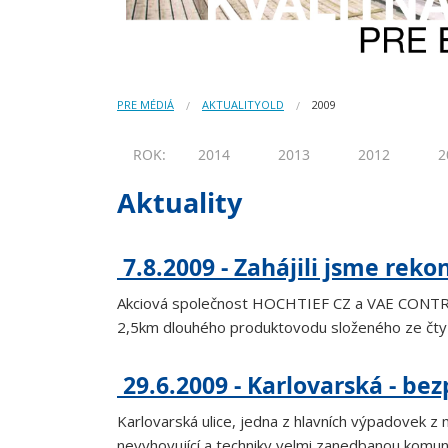
PRE MÉDIÁ
AKTUALITYOLD
2009
ROK:
2014
2013
2012
2
Aktuality
7.8.2009 - Zahájili jsme rek
Akciová společnost HOCHTIEF CZ a VAE CONTROLS
2,5km dlouhého produktovodu složeného ze čtyř 
29.6.2009 - Karlovarská - be
Karlovarská ulice, jedna z hlavních výpadovek z
nevyhovující a techniky velmi zanedbanou komuni