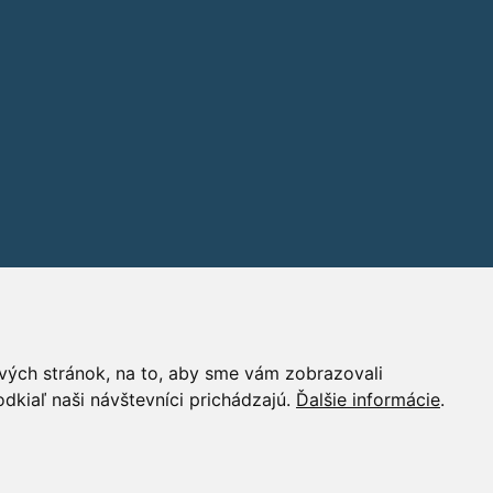
vých stránok, na to, aby sme vám zobrazovali
dkiaľ naši návštevníci prichádzajú.
Ďalšie informácie
.
PR
|
Nastavení cookies
| Powered by:
ABRA Publisher