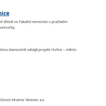
nice
ní dřeně ve Fakultní nemocnici v pražském
rvetvorby.
tva slavnostně zahájili projekt Hořice – město
ečnosti Mramor Slivenec a.s.