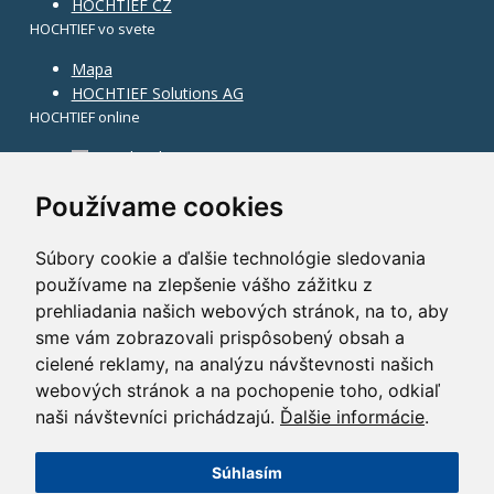
HOCHTIEF CZ
HOCHTIEF vo svete
Mapa
HOCHTIEF Solutions AG
HOCHTIEF online
Facebook
Instagram
Používame cookies
Súbory cookie a ďalšie technológie sledovania
používame na zlepšenie vášho zážitku z
prehliadania našich webových stránok, na to, aby
sme vám zobrazovali prispôsobený obsah a
cielené reklamy, na analýzu návštevnosti našich
webových stránok a na pochopenie toho, odkiaľ
naši návštevníci prichádzajú.
Ďalšie informácie
.
Súhlasím
©2014 HOCHTIEF CZ a. s.