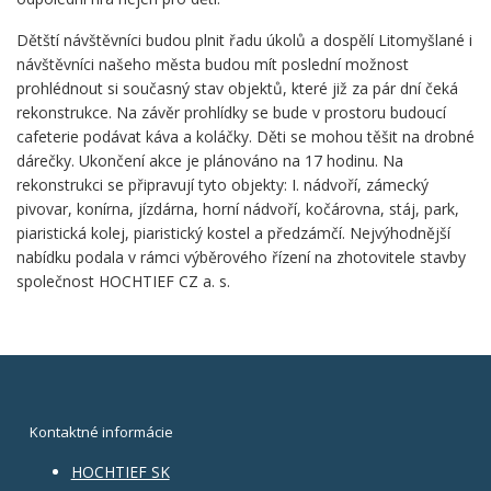
Dětští návštěvníci budou plnit řadu úkolů a dospělí Litomyšlané i
návštěvníci našeho města budou mít poslední možnost
prohlédnout si současný stav objektů, které již za pár dní čeká
rekonstrukce. Na závěr prohlídky se bude v prostoru budoucí
cafeterie podávat káva a koláčky. Děti se mohou těšit na drobné
dárečky. Ukončení akce je plánováno na 17 hodinu. Na
rekonstrukci se připravují tyto objekty: I. nádvoří, zámecký
pivovar, konírna, jízdárna, horní nádvoří, kočárovna, stáj, park,
piaristická kolej, piaristický kostel a předzámčí. Nejvýhodnější
nabídku podala v rámci výběrového řízení na zhotovitele stavby
společnost HOCHTIEF CZ a. s.
Kontaktné informácie
HOCHTIEF SK