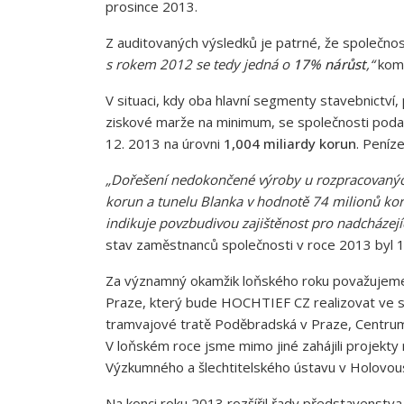
prosince 2013.
Z auditovaných výsledků je patrné, že společnost
s rokem 2012 se tedy jedná o
17% nárůst
,“
kom
V situaci, kdy oba hlavní segmenty stavebnictví,
ziskové marže na minimum, se společnosti pod
12. 2013 na úrovni
1,004 miliardy korun
. Peníz
„Dořešení nedokončené výroby u rozpracovaných 
korun a tunelu Blanka v hodnotě 74 milionů koru
indikuje povzbudivou zajištěnost pro nadcházejí
stav zaměstnanců společnosti v roce 2013 byl
Za významný okamžik loňského roku považujeme o
Praze, který bude HOCHTIEF CZ realizovat ve sd
tramvajové tratě Poděbradská v Praze, Centrum d
V loňském roce jsme mimo jiné zahájili projekt
Výzkumného a šlechtitelského ústavu v Holovous
Na konci roku 2013 rozšířil řady představenstva