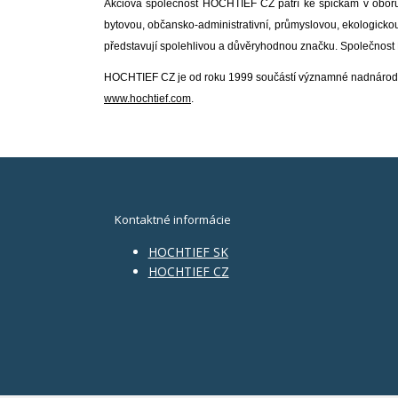
Akciová společnost HOCHTIEF CZ patří ke špičkám v oboru 
bytovou, občansko-administrativní, průmyslovou, ekologickou
představují spolehlivou a důvěryhodnou značku. Společnost
HOCHTIEF CZ je od roku 1999 součástí významné nadnárodní 
www.hochtief.com
.
Kontaktné informácie
HOCHTIEF SK
HOCHTIEF CZ