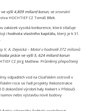
ve výši 4,809 miliard korun
, ve srovnání
enstva HOCHTIEF CZ Tomáš Bílek.
emu zakázek vysoká konkurence, která stlačuje
ojí i
hodnota vlastního kapitálu
, který je k 31.
.
y V. A. Dejvická – Motol v hodnotě 372 milionů
soba práce ve výši 5, 624 miliard korun
CHTIEF CZ Jörg Mathew. Průměrný přepočtený
tírny odpadních vod na Císařském ostrově v
oňském roce se řadí projekty Rekonstrukce
i dokončení výrobní haly Kiekert v Přelouči.
a Broumov nebo výstavbu nové budovy
 funkci výkonného ředitele společnosti.