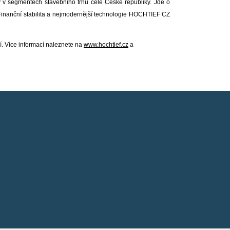
 v segmentech stavebního trhu celé České republiky. Jde o
. Finanční stabilita a nejmodernější technologie HOCHTIEF CZ
. Více informací naleznete na
www.hochtief.cz
a