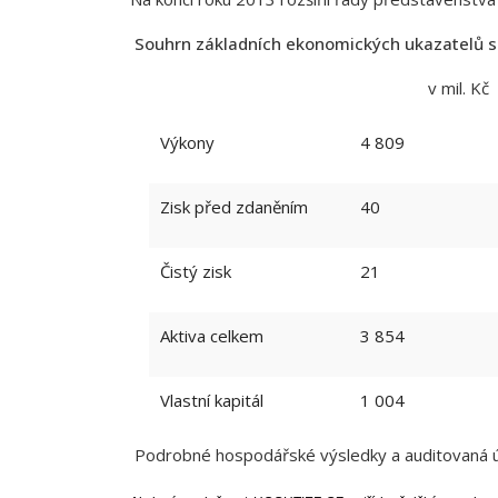
Souhrn základních ekonomických ukazatelů s
v mil. Kč
Výkony
4 809
Zisk před zdaněním
40
Čistý zisk
21
Aktiva celkem
3 854
Vlastní kapitál
1 004
Podrobné hospodářské výsledky a auditovaná úče