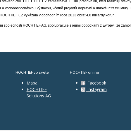
stavebnictví. HOCHTIEF CZ zaměstnává 1 100 pracovníků, kteří realizují stavby
 a vodohospodářskou výstavbu, včetně projektů dopravní a liniové infrastruktury
 HOCHTIEF CZ vykázala v obchodním roce 2013 obrat 4,8 miliardy korun.
společnosti HOCHTIEF AG, spolupracuje s jejími pobočkami z Evropy i ze zámoří
HOCHTIEF vo svete
HOCHTIEF online
Mapa
Facebook
HOCHTIEF
Instagram
Solutions AG