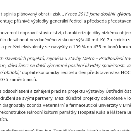
 splnila plánovaný obrat i zisk.
„V roce 2013 jsme dosáhli
výkonu 
entuje příznivé výsledky generální ředitel a předseda představ
 pozemní i dopravní stavitelství, charakterizuje díky nízkému obj
ařilo dosáhnout nezdaněného
zisku ve výši 40 mil. Kč
. Za zmínku st
e a peněžní ekvivalenty se
navýšily o 109 % na 435 milionů korun
stavebních projektů, zejména u stavby Metro – Prodloužení tras
n, dává šanci na další významné posílení likvidity společnosti.
Zá
cí období,“
doplnil
ekonomický ředitel a člen představenstva HO
 1075 zaměstnanců.
dsouhlasení a zahájení prací na projektu výstavby Ústřední čis
ružení se svými partnery. Mezi důležité projekty dokončené v l
iagnostiky zoonóz Veterinární a farmaceutické univerzity v Brně č
y rekonstrukce Národní kulturní památky Hospital Kuks a klášter
ích.
 společnosti nový člen Ing. Tomáš Koranda, který zároveň zastává