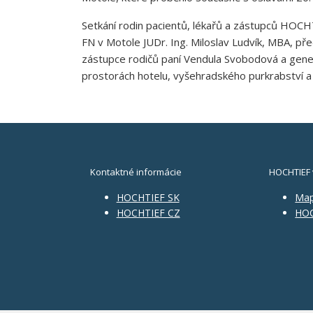
Setkání rodin pacientů, lékařů a zástupců HOCHT
FN v Motole JUDr. Ing. Miloslav Ludvík, MBA, před
zástupce rodičů paní Vendula Svobodová a gener
prostorách hotelu, vyšehradského purkrabství a v
Kontaktné informácie
HOCHTIEF 
HOCHTIEF SK
Ma
HOCHTIEF CZ
HOC