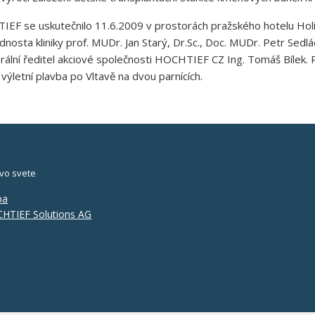
IEF se uskutečnilo 11.6.2009 v prostorách pražského hotelu Holid
nosta kliniky prof. MUDr. Jan Starý, Dr.Sc., Doc. MUDr. Petr Sedlá
ální ředitel akciové společnosti HOCHTIEF CZ Ing. Tomáš Bílek. 
ýletní plavba po Vltavě na dvou parnících.
vo svete
pa
HTIEF Solutions AG