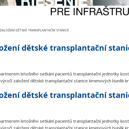
 ZALOŽENÍ DĚTSKÉ TRANSPLANTAČNÍ STANICE
ložení dětské transplantační stani
rtnerem letošního setkání pacientů transplantační jednotky kost
 výročí založení dětské transplantační stanice kmenových buněk k
ložení dětské transplantační stani
rtnerem letošního setkání pacientů transplantační jednotky kost
 výročí založení dětské transplantační stanice kmenových buněk k