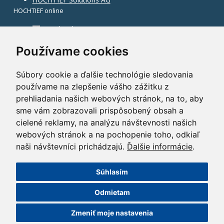
HOCHTIEF online
Facebook
Instagram
Používame cookies
Súbory cookie a ďalšie technológie sledovania
používame na zlepšenie vášho zážitku z
prehliadania našich webových stránok, na to, aby
sme vám zobrazovali prispôsobený obsah a
cielené reklamy, na analýzu návštevnosti našich
webových stránok a na pochopenie toho, odkiaľ
naši návštevníci prichádzajú.
Ďalšie informácie
.
Súhlasím
©2014 HOCHTIEF CZ a. s.
Odmietam
GDPR
|
Nastavení cookies
| Powered by:
ABRA Publisher
Zmeniť moje nastavenia