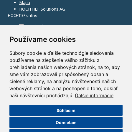
Mapa
HOCHTIEF Solutions AG
HOCHTIEF online
Facebook
Instagram
Používame cookies
Súbory cookie a ďalšie technológie sledovania
používame na zlepšenie vášho zážitku z
prehliadania našich webových stránok, na to, aby
sme vám zobrazovali prispôsobený obsah a
cielené reklamy, na analýzu návštevnosti našich
webových stránok a na pochopenie toho, odkiaľ
naši návštevníci prichádzajú.
Ďalšie informácie
.
Súhlasím
©2014 HOCHTIEF CZ a. s.
Odmietam
GDPR
|
Nastavení cookies
| Powered by:
ABRA Publisher