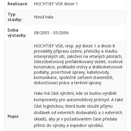
Realizace:
HOCHTIEF VSB divize 1
Typ
Nová hala
stavby:
Doba
08/2005 - 05/2006
výstavby:
HOCHTIEF VSB, resp. její divize 1 a divize 8
prováděly přípravu území, přeložky a stavbu
inženýrských sítí, založení na vrtaných pilotách,
železobetonový prefabrikovaný skelet, ocelové
konstrukce, podkladní vrstvy a drátkobetonové
podlahy, povrchové úpravy, kabelovody,
komunikace, společné zařízení staveniště,
dokončovací práce a terénní úpravy.
Hala má část výrobní, kde se budou vyrábět
komponenty pro automobilový průmysl. A také
část logistickou, která bude sloužit příjmu
dodávek od externích dodavatelů a z externích
Popis
skladů, aby je v požadovaném čase předala
přímo do výroby a expedice výrobků.