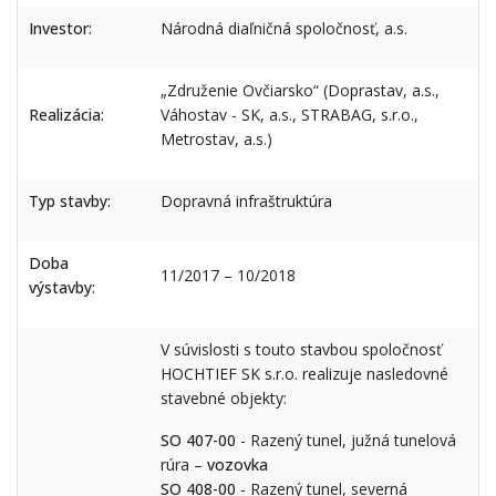
Investor:
Národná diaľničná spoločnosť, a.s.
„Združenie Ovčiarsko“ (Doprastav, a.s.,
Realizácia:
Váhostav - SK, a.s., STRABAG, s.r.o.,
Metrostav, a.s.)
Typ stavby:
Dopravná infraštruktúra
Doba
11/2017 – 10/2018
výstavby:
V súvislosti s touto stavbou spoločnosť
HOCHTIEF SK s.r.o. realizuje nasledovné
stavebné objekty:
SO 407-00
- Razený tunel, južná tunelová
rúra –
vozovka
SO 408-00
- Razený tunel, severná