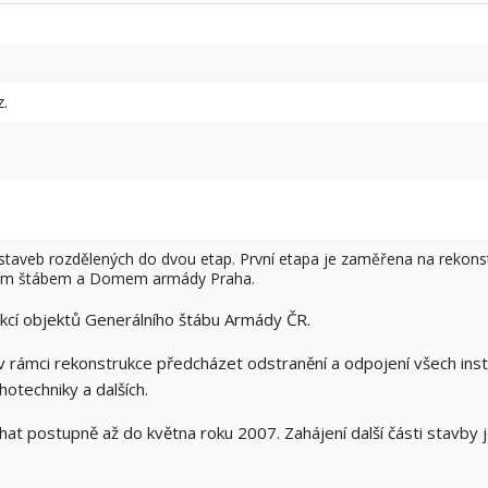
z.
tří staveb rozdělených do dvou etap. První etapa je zaměřena na reko
ním štábem a Domem armády Praha.
kcí objektů Generálního štábu Armády ČR.
 rámci rekonstrukce předcházet odstranění a odpojení všech inst
hotechniky a dalších.
at postupně až do května roku 2007. Zahájení další části stavby 