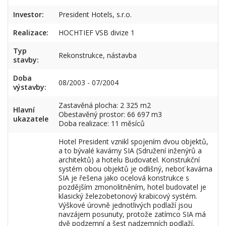
Investor:
President Hotels, s.r.o.
Realizace:
HOCHTIEF VSB divize 1
Typ
Rekonstrukce, nástavba
stavby:
Doba
08/2003 - 07/2004
výstavby:
Zastavěná plocha: 2 325 m2
Hlavní
Obestavěný prostor: 66 697 m3
ukazatele
Doba realizace: 11 měsíců
Hotel President vznikl spojením dvou objektů,
a to bývalé kavárny SIA (Sdružení inženýrů a
architektů) a hotelu Budovatel. Konstrukční
systém obou objektů je odlišný, neboť kavárna
SIA je řešena jako ocelová konstrukce s
pozdějším zmonolitněním, hotel budovatel je
klasický železobetonový krabicový systém.
Výškové úrovně jednotlivých podlaží jsou
navzájem posunuty, protože zatímco SIA má
dvě podzemní a šest nadzemních podlaží,