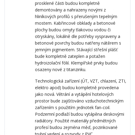
prosklené části budou kompletně
demontovány a nahrazeny novými z
hliníkových profilů s přerušeným tepelným
mostem. Kabřincové obklady a betonové
plochy budou omyty tlakovou vodou či
otryskány, lokálně dle potřeby vyspraveny a
betonové povrchy budou natřeny nátěrem s
jemným pigmentem. Stávající střešní plášť
bude kompletně zateplen a potažen
hydroizolační fólií. Klempířské prvky budou
osazeny nové z titanzinku.
Technologická zařízení (ÚT, VZT, chlazení, ZTI,
elektro apod) budou kompletně provedena
jako nová. Větrání a vytápění hotelových
prostor bude zajišťováno vzduchotechnickým
zařízením s použitím jednotek fan-coil.
Podzemní podlaží budou vytápěna deskovými
radiátory. Použité materiály předmětných
profesí budou zejména měď, pozinkované
trubní vedení a rozvody z PVC.