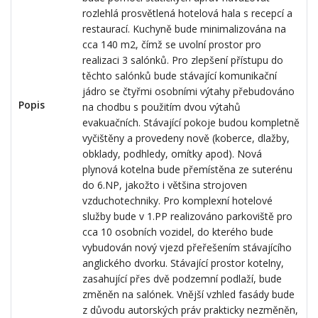
rozlehlá prosvětlená hotelová hala s recepcí a
restaurací. Kuchyně bude minimalizována na
cca 140 m2, čímž se uvolní prostor pro
realizaci 3 salónků. Pro zlepšení přístupu do
těchto salónků bude stávající komunikační
jádro se čtyřmi osobními výtahy přebudováno
Popis
na chodbu s použitím dvou výtahů
evakuačních. Stávající pokoje budou kompletně
vyčištěny a provedeny nově (koberce, dlažby,
obklady, podhledy, omítky apod). Nová
plynová kotelna bude přemístěna ze suterénu
do 6.NP, jakožto i většina strojoven
vzduchotechniky. Pro komplexní hotelové
služby bude v 1.PP realizováno parkoviště pro
cca 10 osobních vozidel, do kterého bude
vybudován nový vjezd přeřešením stávajícího
anglického dvorku. Stávající prostor kotelny,
zasahující přes dvě podzemní podlaží, bude
změněn na salónek. Vnější vzhled fasády bude
z důvodu autorských práv prakticky nezměněn,