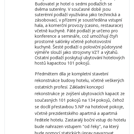
Budovatel je hotel o sedmi podlažích se
dvěma suterény. V současné době jsou
suterénní podlaží využívána jako technická a
zásobovací, v přízemí je soustředěna vstupní
hala, a komerční provozy (casino, restaurace)
včetně kuchyně. Páté podlaží je určeno pro
konference a semináře, což umožňují čtyři
prostorné salónky včetně pohotovostní
kuchyně. Šesté podlaží o poloviční půdorysné
výměře slouží jako strojovny VZT a výtahů.
Ostatní podlaží poskytují ubytování hotelových
hostů kapacitou 101 pokojů.
Předmětem díla je kompletní stavební
rekonstrukce budovy hotelu, včetně veškerých
ostatních profesí. Základní koncepcí
rekonstrukce je zvýšení ubytovacích kapacit ze
současných 101 pokojů na 134 pokojů, čehož
se docílí přestavbou 5.NP na hotelové pokoje,
včetně prezidentského apartmá a apartmá
ředitele hotelu. Zastaralý boční vstup do hotelu
bude nahrazen vstupem "od řeky", na který
bude pomocí statických úprav navazovat