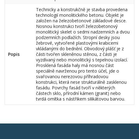
Technicky a konstrukčně je stavba provedena
technologií monolitického betonu. Objekt je
založen na železobetonové základové desce.
Nosnou konstrukci tvoří železobetonový
monolitický skelet o sedmi nadzemních a dvou
podzemních podlažích. Stropní desky jsou
žebrové, vytvořené plastovými krabicemi
vkládanými do bednění. Obvodový plášť je z
Popis
části tvořen skleněnou stěnou, z části je
vyzdívaný nebo monolitický s tepelnou izolací.
Prosklená fasáda haly má nosnou část
speciálně navrženou pro tento účel, jde o
svařovanou nerezovou příhradovou
konstrukci, která nese strukturálně zasklenou
fasádu. Povrchy fasád tvoří v některých
částech sklo, přírodní kámen (granit) nebo
tvrdá omítka s nástřikem silikátovou barvou.