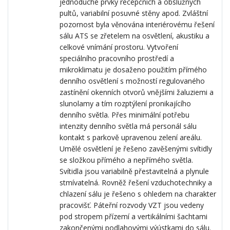
jednoduché prvky recepčních a obslužných
pultů, variabilní posuvné stěny apod. Zvláštní
pozornost byla věnována interiérovému řešení
sálu ATS se zřetelem na osvětlení, akustiku a
celkové vnímání prostoru. Vytvoření
speciálního pracovního prostředí a
mikroklimatu je dosaženo použitím přímého
denního osvětlení s možností regulovaného
zastínění okenních otvorů vnějšími žaluziemi a
slunolamy a tím rozptýlení pronikajícího
denního světla. Přes minimální potřebu
intenzity denního světla má personál sálu
kontakt s parkově upravenou zelení areálu.
Umělé osvětlení je řešeno zavěšenými svítidly
se složkou přímého a nepřímého světla.
Svítidla jsou variabilně přestavitelná a plynule
stmívatelná. Rovněž řešení vzduchotechniky a
chlazení sálu je řešeno s ohledem na charakter
pracovišť. Páteřní rozvody VZT jsou vedeny
pod stropem přízemí a vertikálními šachtami
zakončenými podlahovými výústkami do sálu.