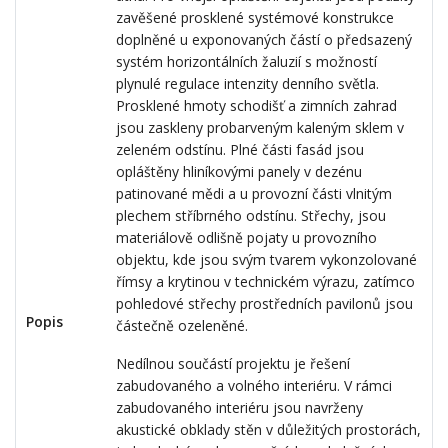
zavěšené prosklené systémové konstrukce
doplněné u exponovaných částí o předsazený
systém horizontálních žaluzií s možností
plynulé regulace intenzity denního světla.
Prosklené hmoty schodišť a zimních zahrad
jsou zaskleny probarveným kaleným sklem v
zeleném odstínu. Plné části fasád jsou
opláštěny hliníkovými panely v dezénu
patinované mědi a u provozní části vlnitým
plechem stříbrného odstínu. Střechy, jsou
materiálově odlišně pojaty u provozního
objektu, kde jsou svým tvarem vykonzolované
římsy a krytinou v technickém výrazu, zatímco
pohledové střechy prostředních pavilonů jsou
Popis
částečně ozeleněné.
Nedílnou součástí projektu je řešení
zabudovaného a volného interiéru. V rámci
zabudovaného interiéru jsou navrženy
akustické obklady stěn v důležitých prostorách,