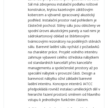
Sál má zdvojenou instalační podlahu roštové
konstrukce, krytou kazetovým zátěžovým
kobercem a výtvarně zpracovaný akustický
podhled. Instalační prostor nad pohledem je
částečně pochozí. Stěny sálu jsou obloženy ve
spodní úrovni akustickými panely a nad nimi je
sádrokartonový obklad se štěrbinovými
tvárnicovými rezonátory na podélných stěnách
sálu. Barevné ladění sálu vychází z požadavků
na charakter práce. Projekt volného interiéru
zahrnuje vybavení celého střediska nábytkem
od standardních kanceláří přes kanceláře
managementu a společenské prostory až po
speciální nábytek v provozní části. Design a
barevnost nábytku oživí základní barevné
ladění interiéru. Koncepce interiérů IATCC
předpokládá rovněž instalaci uměleckých děl v
hierarchii řazení prostorů směrem od hlavního
vstupu k jednotlivým funkčním částem.