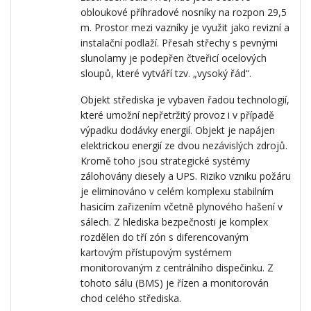
obloukové příhradové nosníky na rozpon 29,5
m. Prostor mezi vazníky je využit jako revizní a
instalační podlaží. Přesah střechy s pevnými
slunolamy je podepřen čtveřicí ocelových
sloupů, které vytváří tzv. „vysoký řád“.
Objekt střediska je vybaven řadou technologií,
které umožní nepřetržitý provoz i v případě
výpadku dodávky energií. Objekt je napájen
elektrickou energií ze dvou nezávislých zdrojů.
Kromě toho jsou strategické systémy
zálohovány diesely a UPS. Riziko vzniku požáru
je eliminováno v celém komplexu stabilním
hasicím zařizením včetně plynového hašení v
sálech. Z hlediska bezpečnosti je komplex
rozdělen do tří zón s diferencovaným
kartovým přístupovým systémem
monitorovaným z centrálního dispečinku. Z
tohoto sálu (BMS) je řízen a monitorován
chod celého střediska.