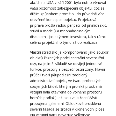
akcích na USA v září 2001 bylo nutno věnovat
větší pozornost zabezpečení objektu, což se
dílčím způsobem promítlo i do původně více
otevřené koncepce objektu. Projektová
příprava prošla řadou peripetií od prvních skic,
studií a modelů a mnohahodinovými
diskusemi, jak s týmem investora, tak v rámci
celého projekčního týmu až do realizace.
Vlastní středisko je komponováno jako soubor
objektů řazených podél centrální severojižní
osy, na jejímž základě se odvíjejí jednotlivé
funkce, prostory a bezpečnostní zóny. Hlavní
průčelí tvoří pětipodlažní zaoblený
administrativní objekt, ve tvaru prohnutých
spojených křídel, kterým proniká prosklená
vstupní hala otevřená do volného prostoru
horních podlaží, jež jsou ve střední části
propojena galeriemi. Oblouková prosklená
severní fasáda se zrcadlí v klidné vodní ploše.
Na vstupní partii navazuje velkoryse