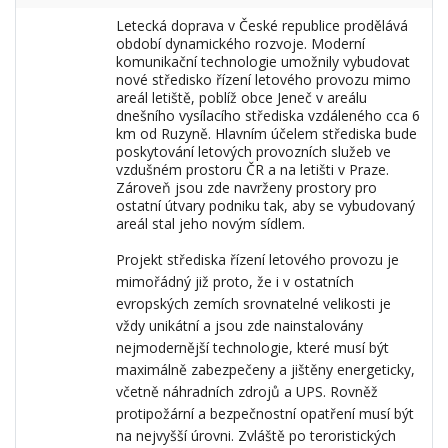
Letecká doprava v České republice prodělává
období dynamického rozvoje. Moderní
komunikační technologie umožnily vybudovat
nové středisko řízení letového provozu mimo
areál letiště, poblíž obce Jeneč v areálu
dnešního vysílacího střediska vzdáleného cca 6
km od Ruzyně. Hlavním účelem střediska bude
poskytování letových provozních služeb ve
vzdušném prostoru ČR a na letišti v Praze.
Zároveň jsou zde navrženy prostory pro
ostatní útvary podniku tak, aby se vybudovaný
areál stal jeho novým sídlem.
Projekt střediska řízení letového provozu je
mimořádný již proto, že i v ostatních
evropských zemích srovnatelné velikosti je
vždy unikátní a jsou zde nainstalovány
nejmodernější technologie, které musí být
maximálně zabezpečeny a jištěny energeticky,
včetně náhradních zdrojů a UPS. Rovněž
protipožární a bezpečnostní opatření musí být
na nejvyšší úrovni. Zvláště po teroristických