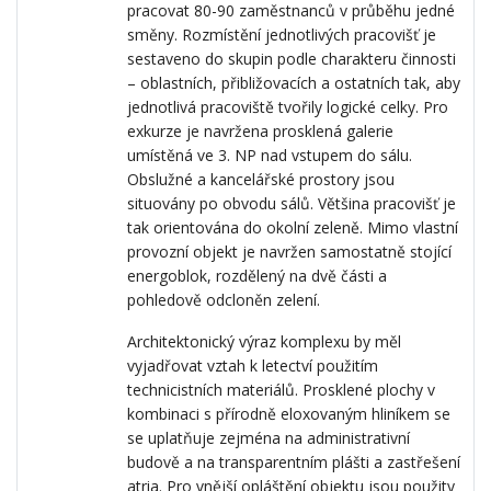
pracovat 80-90 zaměstnanců v průběhu jedné
směny. Rozmístění jednotlivých pracovišť je
sestaveno do skupin podle charakteru činnosti
– oblastních, přibližovacích a ostatních tak, aby
jednotlivá pracoviště tvořily logické celky. Pro
exkurze je navržena prosklená galerie
umístěná ve 3. NP nad vstupem do sálu.
Obslužné a kancelářské prostory jsou
situovány po obvodu sálů. Většina pracovišť je
tak orientována do okolní zeleně. Mimo vlastní
provozní objekt je navržen samostatně stojící
energoblok, rozdělený na dvě části a
pohledově odcloněn zelení.
Architektonický výraz komplexu by měl
vyjadřovat vztah k letectví použitím
technicistních materiálů. Prosklené plochy v
kombinaci s přírodně eloxovaným hliníkem se
se uplatňuje zejména na administrativní
budově a na transparentním plášti a zastřešení
atria. Pro vnější opláštění objektu jsou použity