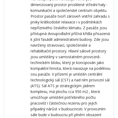
dimenzovaný prostor prosklené střední haly -
komunikační a společenské centrum objektu.
Prostor pasáže tvoří zároveň vnitřní zahradu s
prvky krátkodobé relaxace i v podmínkách
nepříznivého českého klimatu. Z pasáže jsou
přístupná dvoupodlažní příčná křídla přisazená
k jižní fasádě administrativní budovy. Zde jsou
navrženy stravovací, společenské a
rehabilitační prostory. Hlavní sálové prostory
jsou umístěny v samostatném provozně-
technickém bloku, který je koncipován jako
kompaktní hmota, která navazuje na podélnou
osu pasáže. V přízemí je umístěn centrální
technologický sál (CST) a nad ním provozní sál
(ATS). Sál ATS je strategickým jádrem
komplexu, má plochu cca 950 m2 , která
umožňuje umístění potřebného počtu
pracovišť i částečnou rezervu pro jejich
případný nárůst v budoucnosti. V provozním
sále bude v budoucnu při plném obsazení