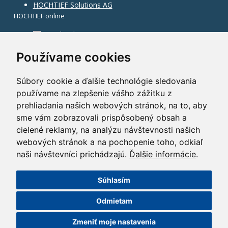
HOCHTIEF Solutions AG
HOCHTIEF online
Facebook
Instagram
Používame cookies
Súbory cookie a ďalšie technológie sledovania
používame na zlepšenie vášho zážitku z
prehliadania našich webových stránok, na to, aby
sme vám zobrazovali prispôsobený obsah a
cielené reklamy, na analýzu návštevnosti našich
webových stránok a na pochopenie toho, odkiaľ
naši návštevníci prichádzajú.
Ďalšie informácie
.
Súhlasím
©2014 HOCHTIEF CZ a. s.
Odmietam
GDPR
|
Nastavení cookies
| Powered by:
ABRA Publisher
Zmeniť moje nastavenia