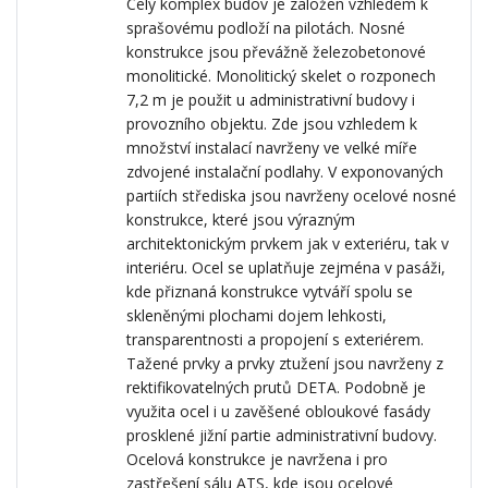
Celý komplex budov je založen vzhledem k
sprašovému podloží na pilotách. Nosné
konstrukce jsou převážně železobetonové
monolitické. Monolitický skelet o rozponech
7,2 m je použit u administrativní budovy i
provozního objektu. Zde jsou vzhledem k
množství instalací navrženy ve velké míře
zdvojené instalační podlahy. V exponovaných
partiích střediska jsou navrženy ocelové nosné
konstrukce, které jsou výrazným
architektonickým prvkem jak v exteriéru, tak v
interiéru. Ocel se uplatňuje zejména v pasáži,
kde přiznaná konstrukce vytváří spolu se
skleněnými plochami dojem lehkosti,
transparentnosti a propojení s exteriérem.
Tažené prvky a prvky ztužení jsou navrženy z
rektifikovatelných prutů DETA. Podobně je
využita ocel i u zavěšené obloukové fasády
prosklené jižní partie administrativní budovy.
Ocelová konstrukce je navržena i pro
zastřešení sálu ATS, kde jsou ocelové