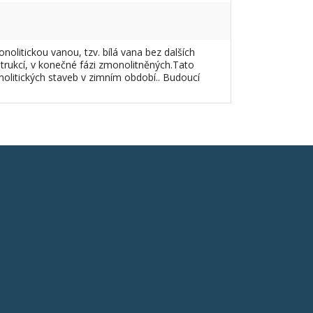
litickou vanou, tzv. bílá vana bez dalších
strukcí, v konečné fázi zmonolitněných.Tato
litických staveb v zimním období.. Budoucí