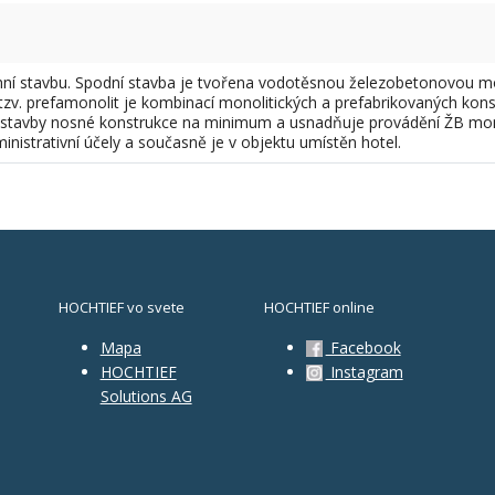
hní stavbu. Spodní stavba je tvořena vodotěsnou železobetonovou mono
 tzv. prefamonolit je kombinací monolitických a prefabrikovaných kon
výstavby nosné konstrukce na minimum a usnadňuje provádění ŽB mono
inistrativní účely a současně je v objektu umístěn hotel.
HOCHTIEF vo svete
HOCHTIEF online
Mapa
Facebook
HOCHTIEF
Instagram
Solutions AG