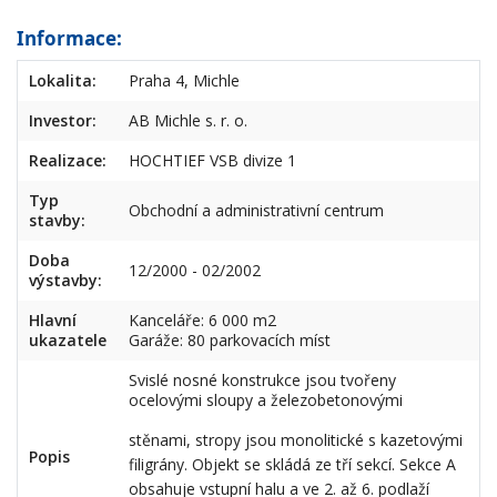
Informace:
Lokalita:
Praha 4, Michle
Investor:
AB Michle s. r. o.
Realizace:
HOCHTIEF VSB divize 1
Typ
Obchodní a administrativní centrum
stavby:
Doba
12/2000 - 02/2002
výstavby:
Hlavní
Kanceláře: 6 000 m2
ukazatele
Garáže: 80 parkovacích míst
Svislé nosné konstrukce jsou tvořeny
ocelovými sloupy a železobetonovými
stěnami, stropy jsou monolitické s kazetovými
Popis
filigrány. Objekt se skládá ze tří sekcí. Sekce A
obsahuje vstupní halu a ve 2. až 6. podlaží