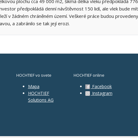
lkovou plochu cca 49 000 m2, šikmá délka vleku předpokládá 776
nvestor předpokládá denní návštěvnost 150 lidí, ale vlek bude mí
 neleží v žádném chráněném území. Veškeré práce budou provedeny
ou, a zabránilo se tak její erozi.
HOCHTIEF vo svete
HOCHTIEF online
Mapa
Facebook
HOCHTIEF
Instagram
Solutions AG