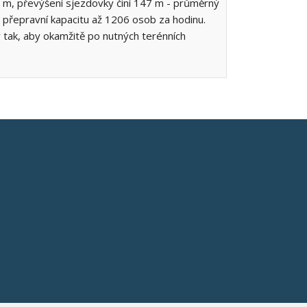
 m, převýšení sjezdovky činí 147 m - průměrný
t přepravní kapacitu až 1206 osob za hodinu.
 tak, aby okamžitě po nutných terénních