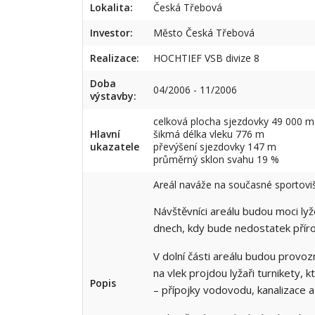
Lokalita:
Česká Třebová
Investor:
Město Česká Třebová
Realizace:
HOCHTIEF VSB divize 8
Doba
04/2006 - 11/2006
výstavby:
celková plocha sjezdovky 49 000 
Hlavní
šikmá délka vleku 776 m
ukazatele
převýšení sjezdovky 147 m
průměrný sklon svahu 19 %
Areál naváže na současné sportoviš
Návštěvníci areálu budou moci ly
dnech, kdy bude nedostatek příro
V dolní části areálu budou provoz
na vlek projdou lyžaři turnikety, 
Popis
– přípojky vodovodu, kanalizace a