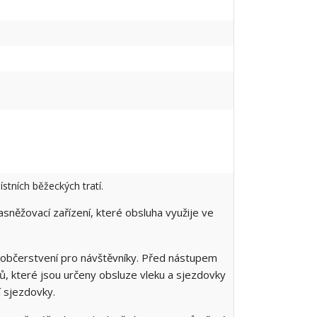
tních běžeckých tratí.
sněžovací zařízení, které obsluha využije ve
í a občerstvení pro návštěvníky. Před nástupem
ktů, které jsou určeny obsluze vleku a sjezdovky
í sjezdovky.