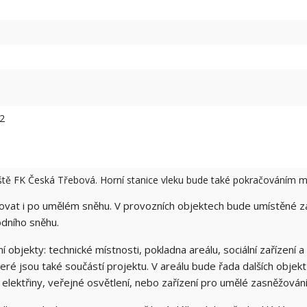
m2
tě FK Česká Třebová. Horní stanice vleku bude také pokračováním mís
žovat i po umělém sněhu. V provozních objektech bude umístěné za
dního sněhu.
ní objekty: technické místnosti, pokladna areálu, sociální zařízen
které jsou také součástí projektu. V areálu bude řada dalších obje
 elektřiny, veřejné osvětlení, nebo zařízení pro umělé zasněžován