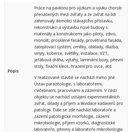
Práce na pavilonu pro výzkum a výuku chorob
přenášených mezi zvířaty a ze zvířat na lidi
zahrnovaly demolici stávajícího přístavku,
rekonstrukci a výstavbu nové budovy s
materiály a konstrukcemi jako piloty, zdivo,
monolit, prosklené fasády, provětraná fasáda,
zateplovací systém, omítky, obklady, dlažba,
vinyly, koberce, světlíky, instalace, VZT,
jeřábová dráha, výtahy, laminární boxy, pitevní
stoly, fixační klece, hrazení pro ovce, atd.
Popis
V realizované stavbě se nachází mimo jiné
Ústav parazitologie, s laboratořemi,
cvičebnami, pracovnami a zázemím. V části
objektu se nachází ustájení experimentálních
zvířat, sklady a příjem a likvidace kadaverů pro
patologii. Dále se zde nachází laboratoře a
zázemí patologické morfologie, zázemí
mikrobiologie, příjem vzorků, diagnostické
laboratoře, pitevny a laboratoře mikrobiologie.