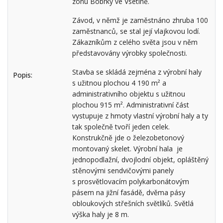
zónu Bobrky ve Vsetíně.
Závod, v němž je zaměstnáno zhruba 100
zaměstnanců, se stal její vlajkovou lodí.
Zákazníkům z celého světa jsou v něm
představovány výrobky společnosti.
Stavba se skládá zejména z výrobní haly
Popis:
s užitnou plochou 4 190 m² a
administrativního objektu s užitnou
plochou 915 m². Administrativní část
vystupuje z hmoty vlastní výrobní haly a ty
tak společně tvoří jeden celek.
Konstrukčně jde o železobetonový
montovaný skelet. Výrobní hala je
jednopodlažní, dvojlodní objekt, opláštěný
stěnovými sendvičovými panely
s prosvětlovacím polykarbonátovým
pásem na jižní fasádě, dvěma pásy
obloukových střešních světlíků. Světlá
výška haly je 8 m.