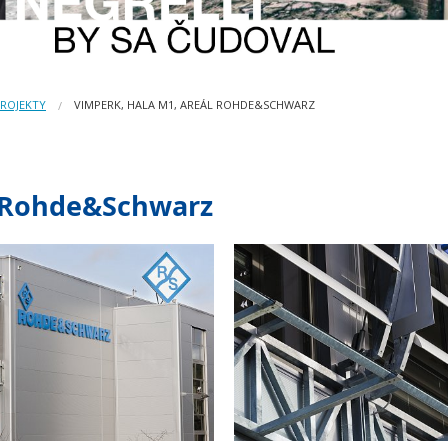
PROJEKTY
VIMPERK, HALA M1, AREÁL ROHDE&SCHWARZ
l Rohde&Schwarz