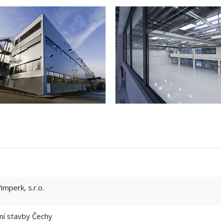
perk, s.r.o.
í stavby Čechy