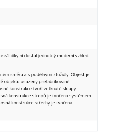
 areál díky ní dostal jednotný moderní vzhled.
čném směru a s podélnými ztužidly. Objekt je
vodě objektu osazeny prefabrikované
nosné konstrukce tvoří vetknuté sloupy
 nosná konstrukce stropů je tvořena systémem
osná konstrukce střechy je tvořena
.