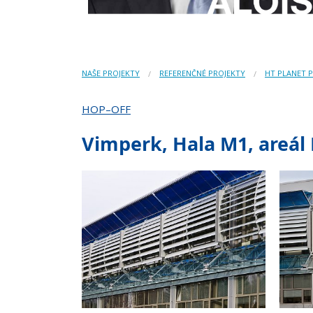
NAŠE PROJEKTY
REFERENČNÉ PROJEKTY
HT PLANET 
HOP–OFF
Vimperk, Hala M1, areá