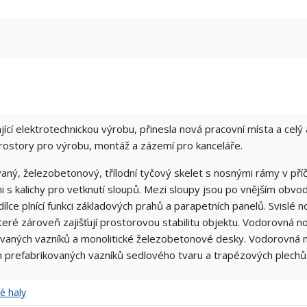
ající elektrotechnickou výrobu, přinesla nová pracovní místa a celý
prostory pro výrobu, montáž a zázemí pro kanceláře.
aný, železobetonový, třílodní tyčový skelet s nosnými rámy v pří
mi s kalichy pro vetknutí sloupů. Mezi sloupy jsou po vnějším ob
ce plnící funkci základových prahů a parapetních panelů. Svislé 
eré zároveň zajišťují prostorovou stabilitu objektu. Vodorovná
vaných vazníků a monolitické železobetonové desky. Vodorovná n
refabrikovaných vazníků sedlového tvaru a trapézových plechů
é haly