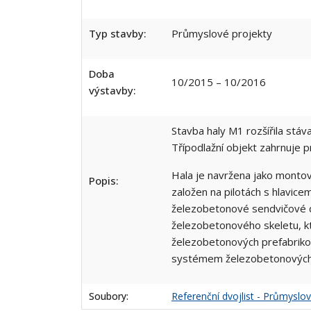
Typ stavby:
Průmyslové projekty
Doba
10/2015 – 10/2016
výstavby:
Stavba haly M1 rozšířila stáv
Třípodlažní objekt zahrnuje 
Hala je navržena jako montov
Popis:
založen na pilotách s hlavice
železobetonové sendvičové díl
železobetonového skeletu, kt
železobetonových prefabriko
systémem železobetonových p
Soubory:
Referenční dvojlist - Průmyslov