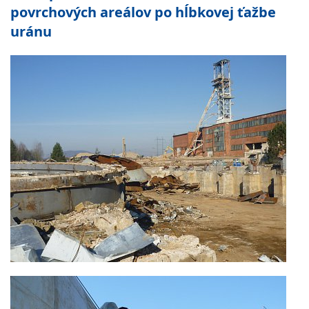
povrchových areálov po hĺbkovej ťažbe
uránu