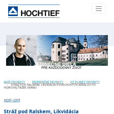
NAŠE PROJEKTY
REFERENČNÉ PROJEKTY
HT PLANET PROJEKTY
STRÁŽ POD RALSKEM, LIKVIDÁCIA POVRCHOVÝCH AREÁLOV PO
HĹBKOVEJ ŤAŽBE URÁNU
HOP–OFF
Stráž pod Ralskem, Likvidácia