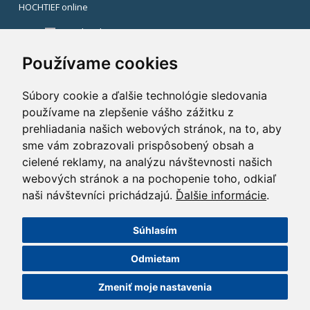
HOCHTIEF online
Facebook
Instagram
Používame cookies
Súbory cookie a ďalšie technológie sledovania
používame na zlepšenie vášho zážitku z
prehliadania našich webových stránok, na to, aby
sme vám zobrazovali prispôsobený obsah a
cielené reklamy, na analýzu návštevnosti našich
webových stránok a na pochopenie toho, odkiaľ
naši návštevníci prichádzajú.
Ďalšie informácie
.
Súhlasím
©2014 HOCHTIEF CZ a. s.
Odmietam
GDPR
|
Nastavení cookies
| Powered by:
ABRA Publisher
Zmeniť moje nastavenia