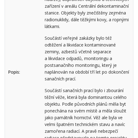
zařízení v areálu Centrální dekontaminační
stanice. Objekty byly znečištěny zejména
radionuklidy, dále těžkými kovy, a ropnými
látkami.
Součástí veřejné zakázky bylo též
odtěžení a likvidace kontaminované
zeminy, azbestů včetně separace
a likvidace odpadů, monitoringu a
postsanačního monitoringu, který je
Popis:
naplánován na období tří let po dokončení
sanačních prací.
Součástí sanačních prací bylo i zbourání
těžní věže, která byla dominantou celého
objektu. Podle původních plánů měla byt
ponechána na svém místě a měla sloužit
jako památník hornictví. Věž ale byla ve
velmi špatném technickém stavu a navíc
zamořena radiací. A pravě nebezpečí
radiace představovalo na tomto projektu