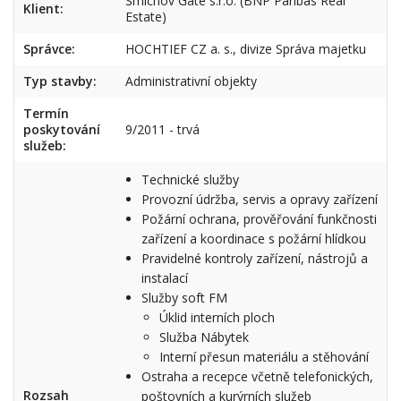
Smíchov Gate s.r.o. (BNP Paribas Real
Klient:
Estate)
Správce:
HOCHTIEF CZ a. s., divize Správa majetku
Typ stavby:
Administrativní objekty
Termín
poskytování
9/2011 - trvá
služeb:
Technické služby
Provozní údržba, servis a opravy zařízení
Požární ochrana, prověřování funkčnosti
zařízení a koordinace s požární hlídkou
Pravidelné kontroly zařízení, nástrojů a
instalací
Služby soft FM
Úklid interních ploch
Služba Nábytek
Interní přesun materiálu a stěhování
Ostraha a recepce včetně telefonických,
Rozsah
poštovních a kurýrních služeb