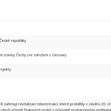
 České republiky
 stavby Čechy (ve sdružení s Geosan)
rojekty
 zahrnují revitalizaci rekonstrukcí, které proběhly v závěru 20. 
h ploch včetně štukových prvků s původně probarvenými omítkami