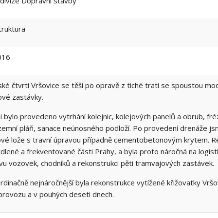
ivize Dopravní stavby
truktura
016
žské čtvrti Vršovice se těší po opravě z tiché trati se spoustou mo
ové zastávky.
i bylo provedeno vytrhání kolejnic, kolejových panelů a obrub, fr
emní pláň, sanace neúnosného podloží. Po provedení drenáže jsme
ové lože s travní úpravou případně cementobetonovým krytem. Re
dlené a frekventované části Prahy, a byla proto náročná na logisti
u vozovek, chodníků a rekonstrukci pěti tramvajových zastávek.
rdinačně nejnáročnější byla rekonstrukce vytížené křižovatky Vršo
provozu a v pouhých deseti dnech.