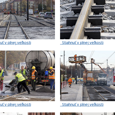
uť v plnej veľkosti
Stiahnuť v plnej veľkosti
uť v plnej veľkosti
Stiahnuť v plnej veľkosti