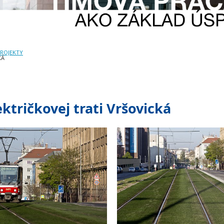
PROJEKTY
KÁ
ktričkovej trati Vršovická