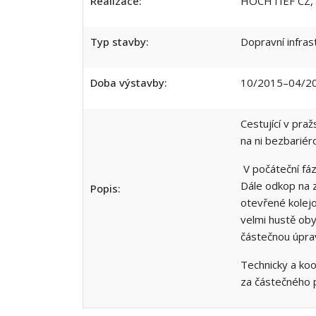
Realizace:
HOCHTIEF CZ, d
Typ stavby:
Dopravní infras
Doba výstavby:
10/2015–04/2
Cestující v pra
na ni bezbariér
V počáteční fáz
Dále odkop na z
Popis:
otevřené kolej
velmi hustě oby
částečnou úprav
Technicky a koo
za částečného 