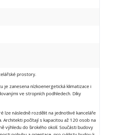
elářské prostory.
u je zanesena nízkoenergetická klimatizace i
udovanými ve stropních podhledech. Díky
 lze následně rozdělit na jednotlivé kanceláře
Architekti počítají s kapacitou až 120 osob na
tně výhledu do širokého okolí. Součásti budovy
nosti pohybu a orientace, pro cyklisty budou k