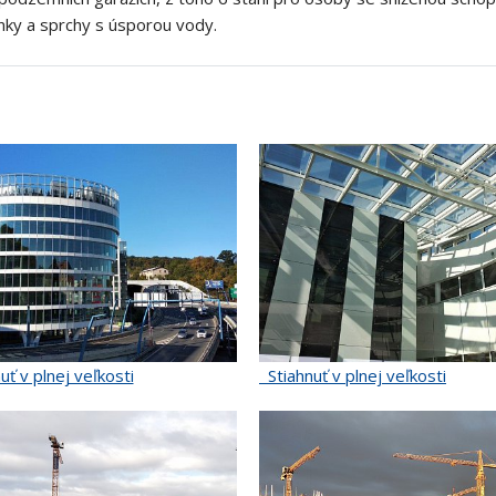
řínky a sprchy s úsporou vody.
uť v plnej veľkosti
Stiahnuť v plnej veľkosti