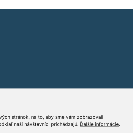
vých stránok, na to, aby sme vám zobrazovali
dkiaľ naši návštevníci prichádzajú.
Ďalšie informácie
.
PR
|
Nastavení cookies
| Powered by:
ABRA Publisher