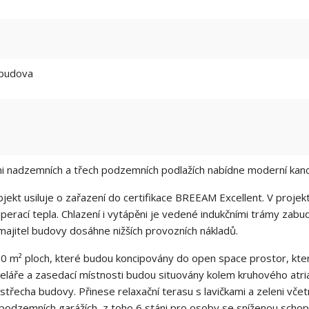
 budova
mi nadzemních a třech podzemních podlažích nabídne moderní kanc
ekt usiluje o zařazení do certifikace BREEAM Excellent. V projekt
perací tepla. Chlazení i vytápěni je vedené indukčními trámy zab
 majitel budovy dosáhne nižších provozních nákladů.
 m² ploch, které budou koncipovány do open space prostor, které
láře a zasedací místnosti budou situovány kolem kruhového atria. 
 střecha budovy. Přinese relaxační terasu s lavičkami a zeleni vče
 podzemních garážích, z toho 6 stáni pro osoby se sníženou schop