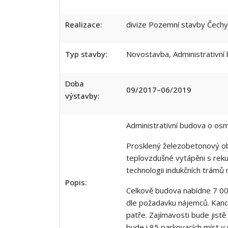
Realizace:
divize Pozemní stavby Čechy
Typ stavby:
Novostavba, Administrativní
Doba
09/2017–06/2019
výstavby:
Administrativní budova o os
Prosklený železobetonový obj
teplovzdušné vytápěni s reku
technologii indukčních trámů
Popis:
Celkově budova nabídne 7 000
dle požadavku nájemců. Kance
patře. Zajímavosti bude jistě
bude i 85 parkovacích míst v