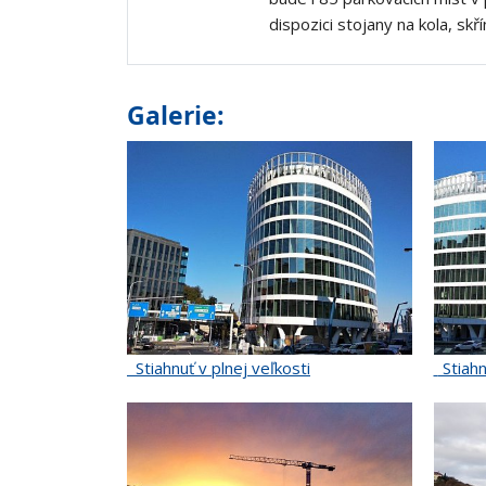
dispozici stojany na kola, sk
Galerie:
Stiahnuť v plnej veľkosti
Stiahn