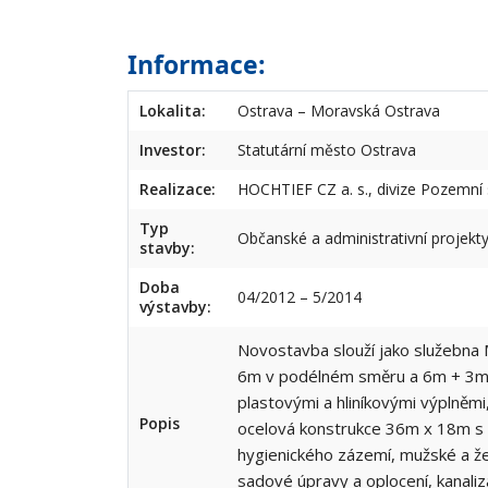
Informace:
Lokalita:
Ostrava – Moravská Ostrava
Investor:
Statutární město Ostrava
Realizace:
HOCHTIEF CZ a. s., divize Pozemní
Typ
Občanské a administrativní projekt
stavby:
Doba
04/2012 – 5/2014
výstavby:
Novostavba slouží jako služebna 
6m v podélném směru a 6m + 3m 
plastovými a hliníkovými výplněmi
Popis
ocelová konstrukce 36m x 18m s v
hygienického zázemí, mužské a že
sadové úpravy a oplocení, kanaliz