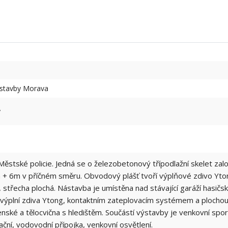
 stavby Morava
y
Městské policie. Jedná se o železobetonový třípodlažní skelet z
+ 6m v příčném směru. Obvodový plášť tvoří výplňové zdivo Yto
, střecha plochá. Nástavba je umístěna nad stávající garáží hasič
ýplní zdiva Ytong, kontaktním zateplovacím systémem a plochou 
nské a tělocvična s hledištěm. Součástí výstavby je venkovní sp
ační, vodovodní přípojka, venkovní osvětlení.