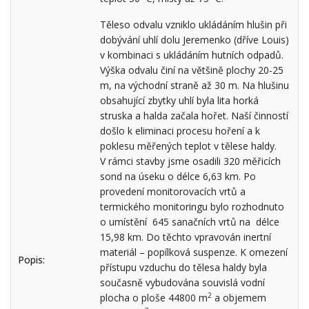
Těleso odvalu vzniklo ukládáním hlušin při
dobývání uhlí dolu Jeremenko (dříve Louis)
v kombinaci s ukládáním hutních odpadů.
Výška odvalu činí na většině plochy 20-25
m, na východní straně až 30 m. Na hlušinu
obsahující zbytky uhlí byla lita horká
struska a halda začala hořet. Naší činností
došlo k eliminaci procesu hoření a k
poklesu měřených teplot v tělese haldy.
V rámci stavby jsme osadili 320 měřicích
sond na úseku o délce 6,63 km. Po
provedení monitorovacích vrtů a
termického monitoringu bylo rozhodnuto
o umístění 645 sanačních vrtů na délce
15,98 km. Do těchto vpravován inertní
materiál – popílková suspenze. K omezení
Popis:
přístupu vzduchu do tělesa haldy byla
současně vybudována souvislá vodní
2
plocha o ploše 44800 m
a objemem