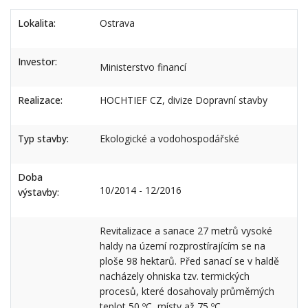
Lokalita:
Ostrava
Investor:
Ministerstvo financí
Realizace:
HOCHTIEF CZ, divize Dopravní stavby
Typ stavby:
Ekologické a vodohospodářské
Doba
10/2014 - 12/2016
výstavby:
Revitalizace a sanace 27 metrů vysoké
haldy na území rozprostírajícím se na
ploše 98 hektarů. Před sanací se v haldě
nacházely ohniska tzv. termických
procesů, které dosahovaly průměrných
teplot 50 ºC, místy až 75 ºC.