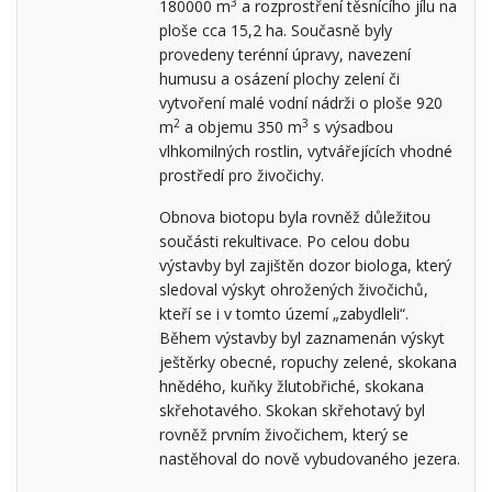
3
180000 m
a rozprostření těsnícího jílu na
ploše cca 15,2 ha. Současně byly
provedeny terénní úpravy, navezení
humusu a osázení plochy zelení či
vytvoření malé vodní nádrži o ploše 920
2
3
m
a objemu 350 m
s výsadbou
vlhkomilných rostlin, vytvářejících vhodné
prostředí pro živočichy.
Obnova biotopu byla rovněž důležitou
součásti rekultivace. Po celou dobu
výstavby byl zajištěn dozor biologa, který
sledoval výskyt ohrožených živočichů,
kteří se i v tomto území „zabydleli“.
Během výstavby byl zaznamenán výskyt
ještěrky obecné, ropuchy zelené, skokana
hnědého, kuňky žlutobřiché, skokana
skřehotavého. Skokan skřehotavý byl
rovněž prvním živočichem, který se
nastěhoval do nově vybudovaného jezera.