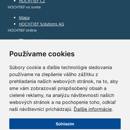
HOCHTIEF CZ
HOCHTIEF vo svete
Mapa
HOCHTIEF Solutions AG
HOCHTIEF online
Facebook
Instagram
Používame cookies
Súbory cookie a ďalšie technológie sledovania
používame na zlepšenie vášho zážitku z
prehliadania našich webových stránok, na to, aby
sme vám zobrazovali prispôsobený obsah a
cielené reklamy, na analýzu návštevnosti našich
webových stránok a na pochopenie toho, odkiaľ
naši návštevníci prichádzajú.
Ďalšie informácie
.
Súhlasím
©2014 HOCHTIEF CZ a. s.