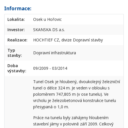
Informace:
Lokalita:
Osek u Hořovic
Investor:
SKANSKA DS a.s.
Realizace:
HOCHTIEF CZ, divize Dopravní stavby
Typ
Dopravní infrastruktura
stavby:
Doba
09/2009 - 03/2014
výstavby:
Tunel Osek je hloubený, dvoukolejný železniční
tunel o délce 324 m. Je veden v oblouku s
poloměrem 747,805 m (v ose tunelu). Ve
vrcholu je železobetonová konstrukce tunelu
přesypaná o 1,0 m.
Práce na tunelu byly zahájeny hloubením
stavební jámy v polovině září 2009. Celkový