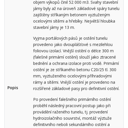
objem výkopů činil 52 000 m3. Svahy stavební
jámy byly až na úroveň základové spáry tunelu
zajištěny stříkaným betonem vyztuženým
ocelovými sítěmi a hřebíky. Největší hloubka
stavební jámy je 13 m.
Vyjma portálových pásů je ostění tunelu
provedeno jako dvouplášťové s mezilehlou
foliovou izolací. Vnější ostění o délce 300 m
(falešné primární ostění) slouží jako ztracené
bednění a ochrana izolace proti vodě. Primární
ostění je ze stříkaného betonu C20/25 tl. 300
mm, vyztuženého ocelovými příhradovými
rámy a sítěmi. Vnější ostění je provedeno na
Popis
rozšířené základové pasy pro definitivní ostění.
Po provedení falešného primárního ostění
proběhl následný pracovní postup jako při
provádění raženého tunelu, tj. provedení
hydroizolačního souvrství, montáž výztuže
definitivního neboli sekundárního ostění a