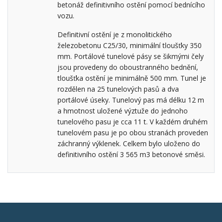
betonáž definitivního ostění pomocí bednícího
vozu.
Definitivní ostění je z monolitického
železobetonu C25/30, minimální tloušťky 350
mm. Portálové tunelové pásy se šikmými čely
jsou provedeny do oboustranného bednění,
tloušťka ostění je minimálně 500 mm. Tunel je
rozdělen na 25 tunelových pasů a dva
portálové úseky. Tunelový pas má délku 12 m
a hmotnost uložené výztuže do jednoho
tunelového pasu je cca 11 t. V každém druhém
tunelovém pasu je po obou stranách proveden
záchranný výklenek. Celkem bylo uloženo do
definitivního ostění 3 565 m3 betonové směsi.