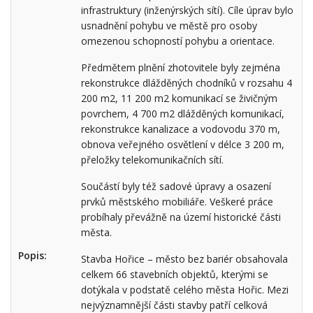
infrastruktury (inženýrských sítí). Cíle úprav bylo
usnadnění pohybu ve městě pro osoby
omezenou schopností pohybu a orientace.
Předmětem plnění zhotovitele byly zejména
rekonstrukce dlážděných chodníků v rozsahu 4
200 m2, 11 200 m2 komunikací se živičným
povrchem, 4 700 m2 dlážděných komunikací,
rekonstrukce kanalizace a vodovodu 370 m,
obnova veřejného osvětlení v délce 3 200 m,
přeložky telekomunikačních sítí.
Součástí byly též sadové úpravy a osazení
prvků městského mobiliáře. Veškeré práce
probíhaly převážně na území historické části
města.
Popis:
Stavba Hořice – město bez bariér obsahovala
celkem 66 stavebních objektů, kterými se
dotýkala v podstatě celého města Hořic. Mezi
nejvýznamnější části stavby patří celková