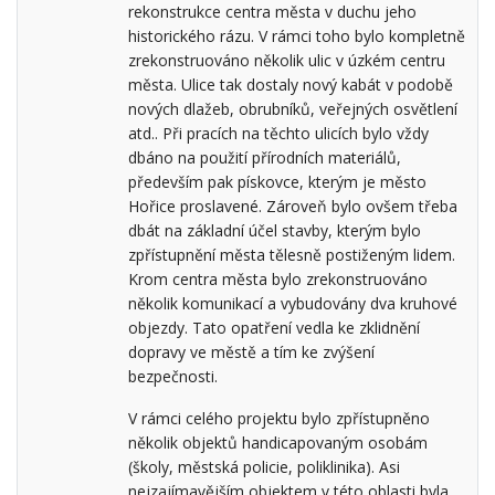
rekonstrukce centra města v duchu jeho
historického rázu. V rámci toho bylo kompletně
zrekonstruováno několik ulic v úzkém centru
města. Ulice tak dostaly nový kabát v podobě
nových dlažeb, obrubníků, veřejných osvětlení
atd.. Při pracích na těchto ulicích bylo vždy
dbáno na použití přírodních materiálů,
především pak pískovce, kterým je město
Hořice proslavené. Zároveň bylo ovšem třeba
dbát na základní účel stavby, kterým bylo
zpřístupnění města tělesně postiženým lidem.
Krom centra města bylo zrekonstruováno
několik komunikací a vybudovány dva kruhové
objezdy. Tato opatření vedla ke zklidnění
dopravy ve městě a tím ke zvýšení
bezpečnosti.
V rámci celého projektu bylo zpřístupněno
několik objektů handicapovaným osobám
(školy, městská policie, poliklinika). Asi
nejzajímavějším objektem v této oblasti byla