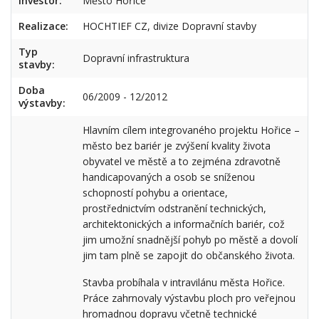
Investor:
Město Hořice
Realizace:
HOCHTIEF CZ, divize Dopravní stavby
Typ
Dopravní infrastruktura
stavby:
Doba
06/2009 - 12/2012
výstavby:
Hlavním cílem integrovaného projektu Hořice –
město bez bariér je zvýšení kvality života
obyvatel ve městě a to zejména zdravotně
handicapovaných a osob se sníženou
schopností pohybu a orientace,
prostřednictvím odstranění technických,
architektonických a informačních bariér, což
jim umožní snadnější pohyb po městě a dovolí
jim tam plně se zapojit do občanského života.
Stavba probíhala v intravilánu města Hořice.
Práce zahrnovaly výstavbu ploch pro veřejnou
hromadnou dopravu včetně technické