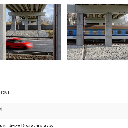
ešova
aj
 s., divize Dopravní stavby