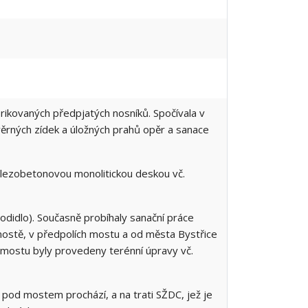
ikovaných předpjatých nosníků. Spočívala v
věrných zídek a úložných prahů opěr a sanace
elezobetonovou monolitickou deskou vč.
odidlo). Současně probíhaly sanační práce
mostě, v předpolích mostu a od města Bystřice
í mostu byly provedeny terénní úpravy vč.
 pod mostem prochází, a na trati SŽDC, jež je