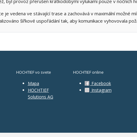
ž, byl provoz přerušen krátkodobými výlukami pouze v nočních h
e je vedena ve stávající trase a zachovává v maximální možné m
lizováno šířkové uspořádání tak, aby komunikace vyhovovala požada
HOCHTIEF vo svete
HOCHTIEF online
Mapa
Facebook
HOCHTIEF
Instagram
Solutions AG