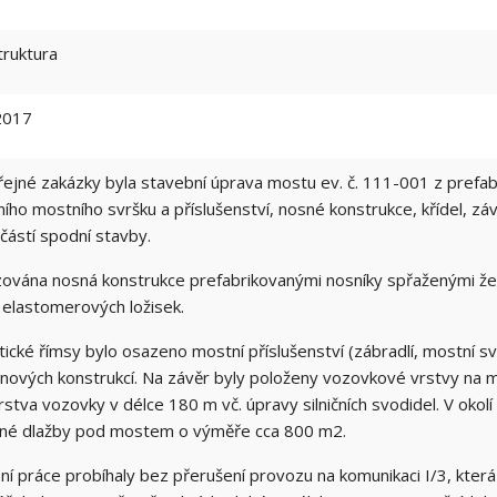
truktura
2017
jné zakázky byla stavební úprava mostu ev. č. 111-001 z prefabr
ího mostního svršku a příslušenství, nosné konstrukce, křídel, zá
částí spodní stavby.
izována nosná konstrukce prefabrikovanými nosníky spřaženými ž
 elastomerových ložisek.
ické římsy bylo osazeno mostní příslušenství (zábradlí, mostní sv
onových konstrukcí. Na závěr byly položeny vozovkové vrstvy na 
stva vozovky v délce 180 m vč. úpravy silničních svodidel. V okol
né dlažby pod mostem o výměře cca 800 m2.
í práce probíhaly bez přerušení provozu na komunikaci I/3, která