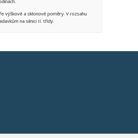
odinách.
íře výškové a sklonové poměry. V rozsahu
vkům na silnici II. třídy.