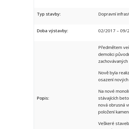
Typ stavby:
Dopravní infras
Doba výstavby:
02/2017 – 09/
Předmětem veře
demolici původn
zachovávaných 
Nově byla real
osazení nových
Na nové monolit
Popis:
stávajících bet
nová obrusná vr
položení kamen
Veškeré stavebn