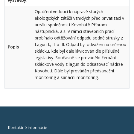
výstavby:
Opatření vedoucí k nápravě starých
ekologických zátěží vzniklých před privatizací v
areálu společnosti Kovohutě Příbram
nástupnická, a.s. V rámci stavebních prací
probíhalo odtěžování odpadu sodné strusky z
Lagun I., II. a III. Odpad byl odvážen na určenou
Popis
skládku, kde byl dále likvidován dle příslušné
legislativy. Současně se provádělo čerpání
skládkové vody z lagun do odsazovací nádrže
Kovohutí. Dále byl prováděn předsanační
monitoring a sanační monitoring.
Kontaktné informácie