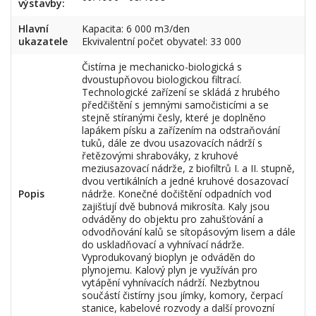
výstavby:
Hlavní
Kapacita: 6 000 m3/den
ukazatele
Ekvivalentní počet obyvatel: 33 000
Čistírna je mechanicko-biologická s
dvoustupňovou biologickou filtrací.
Technologické zařízení se skládá z hrubého
předčištění s jemnými samočisticími a se
stejně stíranými česly, které je doplněno
lapákem písku a zařízením na odstraňování
tuků, dále ze dvou usazovacích nádrží s
řetězovými shrabováky, z kruhové
meziusazovací nádrže, z biofiltrů I. a II. stupně,
dvou vertikálních a jedné kruhové dosazovací
Popis
nádrže. Konečné dočištění odpadních vod
zajišťují dvě bubnová mikrosíta. Kaly jsou
odváděny do objektu pro zahušťování a
odvodňování kalů se sítopásovým lisem a dále
do uskladňovací a vyhnívací nádrže.
Vyprodukovaný bioplyn je odváděn do
plynojemu. Kalový plyn je využíván pro
vytápění vyhnívacích nádrží. Nezbytnou
součástí čistírny jsou jímky, komory, čerpací
stanice, kabelové rozvody a další provozní