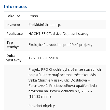
Informace:
Lokalita:
Praha
Investor:
Zakládání Group a.p.
Realizace:
HOCHTIEF CZ, divize Dopravní stavby
Typ
Ekologické a vodohospodářské projekty
stavby:
Doba
12/2011 - 03/2014
výstavby:
Projekt PPO Chuchle byl složen ze stavebních
objektů, které mají ochránit městskou část
Velká Chuchle v úseku ulic Dostihová –
Zbraslavská. Protipovodňová opatření byla
navržena na úroveň ochrany h Q 2002 –
(194,85 mnm).
Stavební objekty