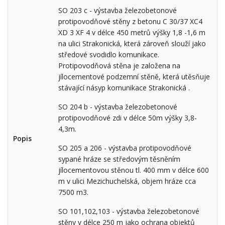
SO 203 c - výstavba železobetonové
protipovodňové stěny z betonu C 30/37 XC4
XD 3 XF 4 v délce 450 metrů výšky 1,8 -1,6 m
na ulici Strakonická, která zároveň slouží jako
středové svodidlo komunikace.
Protipovodňová stěna je založena na
jílocementové podzemní stěně, která utěsňuje
stávající násyp komunikace Strakonická .
SO 204 b - výstavba železobetonové
protipovodňové zdi v délce 50m výšky 3,8-
4,3m.
Popis
SO 205 a 206 - výstavba protipovodňové
sypané hráze se středovým těsněním
jílocementovou stěnou tl. 400 mm v délce 600
m v ulici Mezichuchelská, objem hráze cca
7500 m3.
SO 101,102,103 - výstavba železobetonové
stěny v délce 250 m jako ochrana objektů