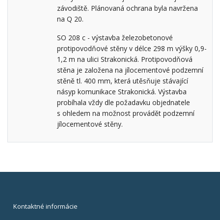
závodiště. Plánovaná ochrana byla navržena
na Q 20.
SO 208 c - výstavba železobetonové
protipovodňové stěny v délce 298 m výšky 0,9-
1,2 m na ulici Strakonická. Protipovodňová
stěna je založena na jílocementové podzemní
stěně tl. 400 mm, která utěsňuje stávající
násyp komunikace Strakonická. Výstavba
probíhala vždy dle požadavku objednatele
s ohledem na možnost provádět podzemní
jílocementové stěny.
Kontaktné informácie