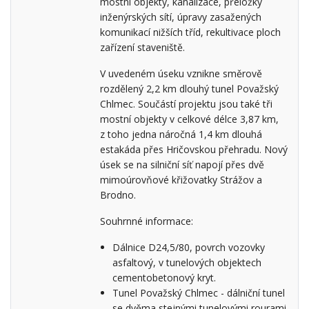
mostní objekty, kanalizace, přeložky
inženýrských sítí, úpravy zasažených
komunikací nižších tříd, rekultivace ploch
zařízení staveniště.
V uvedeném úseku vznikne směrově
rozdělený 2,2 km dlouhý tunel Považský
Chlmec. Součástí projektu jsou také tři
mostní objekty v celkové délce 3,87 km,
z toho jedna náročná 1,4 km dlouhá
estakáda přes Hričovskou přehradu. Nový
úsek se na silniční síť napojí přes dvě
mimoúrovňové křižovatky Strážov a
Brodno.
Souhrnné informace:
Dálnice D24,5/80, povrch vozovky
asfaltový, v tunelových objektech
cementobetonový kryt.
Tunel Považský Chlmec - dálniční tunel
se dvěma stejnými tunelovými rourami