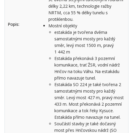
délky 2,22 km, technologie ražby
NRTM, cca 55 % délky tunelu s
protiklenbou.
Popis:
Mostní objekty
estakáda je tvořena dvěma
samostatnými mosty pro každý
směr, levý most 1500 m, pravý
1 442 m
Estakáda překonává 3 pozemní
komunikace, trať ŽSR, vodní nádrž
Hričov na toku Váhu. Na estakádu
přímo navazuje tunel.
Estakáda SO 224 je také tvořena 2
samostatnými mosty pro každý
směr. Levý most 427 m, pravý most
433 m. Most překonává 2 pozemní
komunikace a tok řeky Kysuce.
Estakáda přímo navazuje na tunel.
Součástí stavby je také dočasný
most přes Hričovskou nádrž (SO