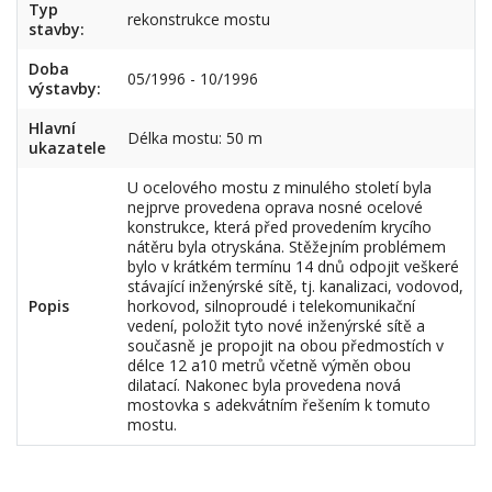
Typ
rekonstrukce mostu
stavby:
Doba
05/1996 - 10/1996
výstavby:
Hlavní
Délka mostu: 50 m
ukazatele
U ocelového mostu z minulého století byla
nejprve provedena oprava nosné ocelové
konstrukce, která před provedením krycího
nátěru byla otryskána. Stěžejním problémem
bylo v krátkém termínu 14 dnů odpojit veškeré
stávající inženýrské sítě, tj. kanalizaci, vodovod,
Popis
horkovod, silnoproudé i telekomunikační
vedení, položit tyto nové inženýrské sítě a
současně je propojit na obou předmostích v
délce 12 a10 metrů včetně výměn obou
dilatací. Nakonec byla provedena nová
mostovka s adekvátním řešením k tomuto
mostu.