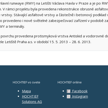
lavní runwaye (RWY) na Letišti Václava Havla v Praze a je po RWY 
m. V rámci projektu byla provedena rekonstrukce obrusné asfalto
 vrstvy. Stávající asfaltové vrstvy a částečně i betonový podklad 
lo provedeno i nové světelné zabezpečovací zařízení v podobě z
WY a terminály.
m povrchu provedena protismyková vrstva Antiskid a vodorovné do
e Letiště Praha a.s. v období 15. 5. 2013 – 28. 6. 2013.
HOCHTIEF vo svete
HOCHTIEF online
Mapa
Facebook
HOCHTIEF
Instagram
Solutions AG