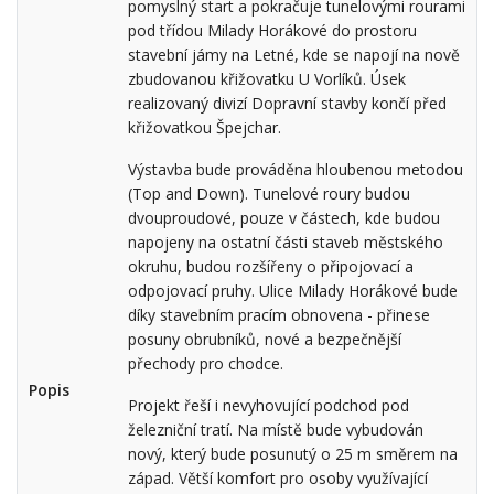
pomyslný start a pokračuje tunelovými rourami
pod třídou Milady Horákové do prostoru
stavební jámy na Letné, kde se napojí na nově
zbudovanou křižovatku U Vorlíků. Úsek
realizovaný divizí Dopravní stavby končí před
křižovatkou Špejchar.
Výstavba bude prováděna hloubenou metodou
(Top and Down). Tunelové roury budou
dvouproudové, pouze v částech, kde budou
napojeny na ostatní části staveb městského
okruhu, budou rozšířeny o připojovací a
odpojovací pruhy. Ulice Milady Horákové bude
díky stavebním pracím obnovena - přinese
posuny obrubníků, nové a bezpečnější
přechody pro chodce.
Popis
Projekt řeší i nevyhovující podchod pod
železniční tratí. Na místě bude vybudován
nový, který bude posunutý o 25 m směrem na
západ. Větší komfort pro osoby využívající