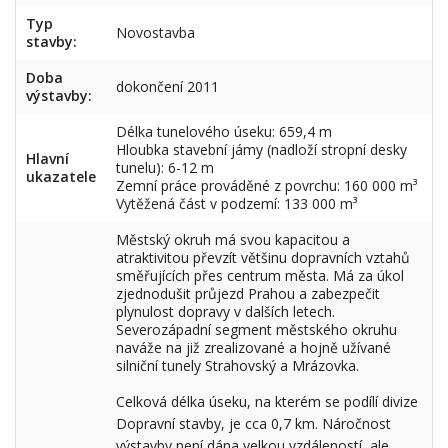
Typ
Novostavba
stavby:
Doba
dokončení 2011
výstavby:
Délka tunelového úseku: 659,4 m
Hloubka stavební jámy (nadloží stropní desky
Hlavní
tunelu): 6-12 m
ukazatele
Zemní práce prováděné z povrchu: 160 000 m³
Vytěžená část v podzemí: 133 000 m³
Městský okruh má svou kapacitou a
atraktivitou převzít většinu dopravních vztahů
směřujících přes centrum města. Má za úkol
zjednodušit průjezd Prahou a zabezpečit
plynulost dopravy v dalších letech.
Severozápadní segment městského okruhu
naváže na již zrealizované a hojně užívané
silniční tunely Strahovský a Mrázovka.
Celková délka úseku, na kterém se podílí divize
Dopravní stavby, je cca 0,7 km. Náročnost
výstavby není dána velkou vzdáleností, ale