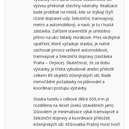
výzvou překonat všechny nástrahy. Realizace
bude probíhat na místě, kde se stýkají čtyří
různé dopravní uzly: železniční, tramvajový,
metro a automobilový, a navíc je tu i hustá
zástavba. Zařízení staveniště je umístěno
přímo na ulici Milady Horákové. Přes nezbytná
opatření, které vyžaduje stavba, je nutné
zachovat provoz veškeré automobilové,
tramvajové a železniční dopravy (zastávka
Praha – Dejvice). Skutečnost, že za dobu
výstavby je třeba vybudovat anebo přeložit
celkem 89 objektů inženýrských sítí, klade
mimořádné požadavky na plánování a
koordinaci postupu výstavby.
Stavba tunelu v celkové délce 659,4 m je
rozdělena na deset úseků (stavebních jam).
Důvodem je minimalizace výluk tramvajové a
železniční dopravy a koordinace přeložek
inženýrských sítí. Křižovatka Prašný most tvoří