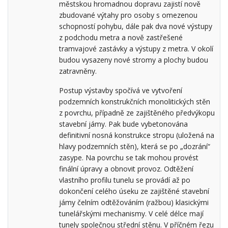
městskou hromadnou dopravu zajistí nově
zbudované výtahy pro osoby s omezenou
schopností pohybu, dále pak dva nové výstupy
z podchodu metra a nově zastřešené
tramvajové zastávky a výstupy z metra. V okolí
budou vysazeny nové stromy a plochy budou
zatravněny.
Postup výstavby spočívá ve vytvoření
podzemních konstrukčních monolitických stěn
z povrchu, případně ze zajištěného předvýkopu
stavební jámy. Pak bude vybetonována
definitivní nosná konstrukce stropu (uložená na
hlavy podzemních stěn), která se po „dozrání“
zasype. Na povrchu se tak mohou provést
finální úpravy a obnovit provoz. Odtěžení
vlastního profilu tunelu se provádí až po
dokončení celého úseku ze zajištěné stavební
jámy čelním odtěžováním (ražbou) klasickými
tunelářskými mechanismy. V celé délce mají
tunely společnou střední stěnu. V příčném řezu