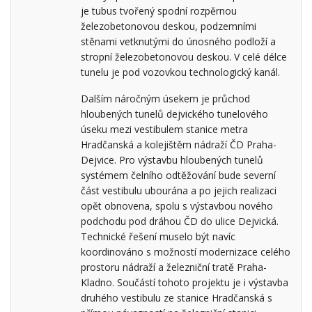
je tubus tvořený spodní rozpěrnou
železobetonovou deskou, podzemními
stěnami vetknutými do únosného podloží a
stropní železobetonovou deskou. V celé délce
tunelu je pod vozovkou technologický kanál.
Dalším náročným úsekem je průchod
hloubených tunelů dejvického tunelového
úseku mezi vestibulem stanice metra
Hradčanská a kolejištěm nádraží ČD Praha-
Dejvice. Pro výstavbu hloubených tunelů
systémem čelního odtěžování bude severní
část vestibulu ubourána a po jejich realizaci
opět obnovena, spolu s výstavbou nového
podchodu pod dráhou ČD do ulice Dejvická.
Technické řešení muselo být navíc
koordinováno s možností modernizace celého
prostoru nádraží a železniční tratě Praha-
Kladno. Součástí tohoto projektu je i výstavba
druhého vestibulu ze stanice Hradčanská s