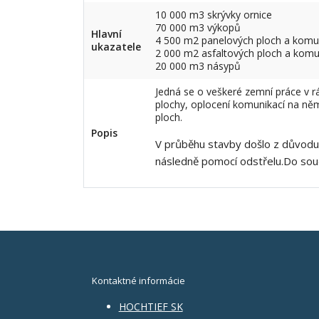
10 000 m3 skrývky ornice
70 000 m3 výkopů
Hlavní
4 500 m2 panelových ploch a komu
ukazatele
2 000 m2 asfaltových ploch a komu
20 000 m3 násypů
Jedná se o veškeré zemní práce v r
plochy, oplocení komunikací na něm
ploch.
Popis
V průběhu stavby došlo z důvodu t
následně pomocí odstřelu.Do sou
Kontaktné informácie
HOCHTIEF SK