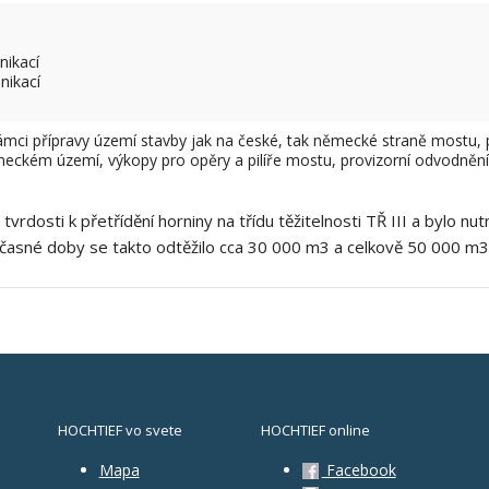
nikací
nikací
ámci přípravy území stavby jak na české, tak německé straně mostu, 
eckém území, výkopy pro opěry a pilíře mostu, provizorní odvodnění 
vrdosti k přetřídění horniny na třídu těžitelnosti TŘ III a bylo 
časné doby se takto odtěžilo cca 30 000 m3 a celkově 50 000 m3 
HOCHTIEF vo svete
HOCHTIEF online
Mapa
Facebook