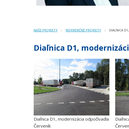
NAŠE PROJEKTY
REFERENČNÉ PROJEKTY
DIAĽNICA D
Diaľnica D1, modernizác
Diaľnica D1, modernizácia odpočívadla
Diaľni
Červeník
Červen