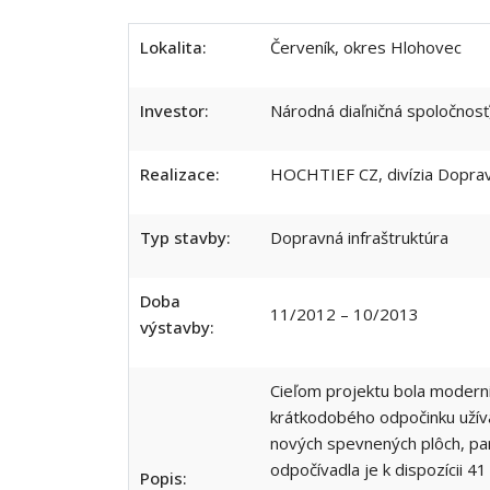
Lokalita:
Červeník, okres Hlohovec
Investor:
Národná diaľničná spoločnosť,
Realizace:
HOCHTIEF CZ, divízia Doprav
Typ stavby:
Dopravná infraštruktúra
Doba
11/2012 – 10/2013
výstavby:
Cieľom projektu bola moderni
krátkodobého odpočinku užíva
nových spevnených plôch, par
odpočívadla je k dispozícii 4
Popis: