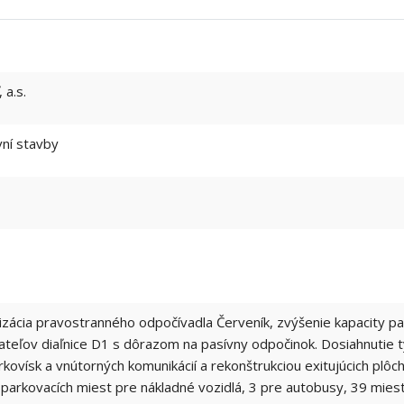
 a.s.
ní stavby
zácia pravostranného odpočívadla Červeník, zvýšenie kapacity par
teľov diaľnice D1 s dôrazom na pasívny odpočinok. Dosiahnutie 
kovísk a vnútorných komunikácií a rekonštrukciou exitujúcich plô
1 parkovacích miest pre nákladné vozidlá, 3 pre autobusy, 39 mie