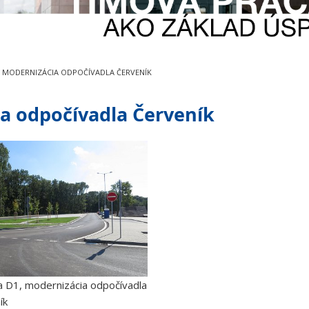
1, MODERNIZÁCIA ODPOČÍVADLA ČERVENÍK
ia odpočívadla Červeník
ca D1, modernizácia odpočívadla
ík