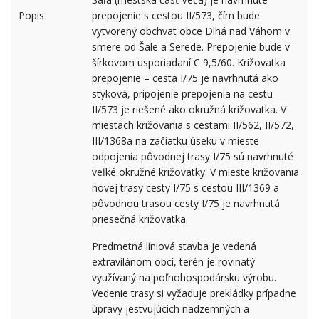
Popis
prepojenie s cestou II/573, čím bude
vytvorený obchvat obce Dlhá nad Váhom v
smere od Šale a Serede. Prepojenie bude v
šírkovom usporiadaní C 9,5/60. Križovatka
prepojenie – cesta I/75 je navrhnutá ako
styková, pripojenie prepojenia na cestu
II/573 je riešené ako okružná križovatka. V
miestach križovania s cestami II/562, II/572,
III/1368a na začiatku úseku v mieste
odpojenia pôvodnej trasy I/75 sú navrhnuté
veľké okružné križovatky. V mieste križovania
novej trasy cesty I/75 s cestou III/1369 a
pôvodnou trasou cesty I/75 je navrhnutá
priesečná križovatka.
Predmetná líniová stavba je vedená
extravilánom obcí, terén je rovinatý
využívaný na poľnohospodársku výrobu.
Vedenie trasy si vyžaduje prekládky prípadne
úpravy jestvujúcich nadzemných a