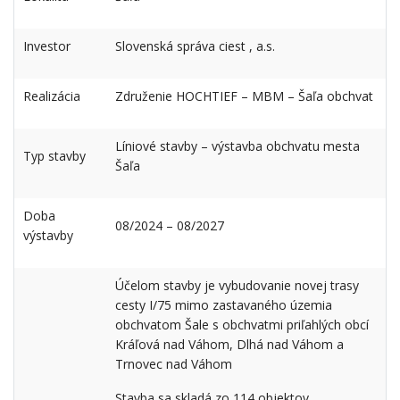
Investor
Slovenská správa ciest , a.s.
Realizácia
Združenie HOCHTIEF – MBM – Šaľa obchvat
Líniové stavby – výstavba obchvatu mesta
Typ stavby
Šaľa
Doba
08/2024 – 08/2027
výstavby
Účelom stavby je vybudovanie novej trasy
cesty I/75 mimo zastavaného územia
obchvatom Šale s obchvatmi priľahlých obcí
Kráľová nad Váhom, Dlhá nad Váhom a
Trnovec nad Váhom
Stavba sa skladá zo 114 objektov