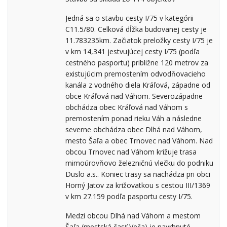
Jedná sa o stavbu cesty I/75 v kategórii
C11.5/80. Celková dĺžka budovanej cesty je
11.783235km. Začiatok preložky cesty I/75 je
v km 14,341 jestvujúcej cesty I/75 (podľa
cestného pasportu) približne 120 metrov za
existujúcim premostením odvodňovacieho
kanála z vodného diela Kráľová, západne od
obce Kráľová nad Váhom. Severozápadne
obchádza obec Kráľová nad Váhom s
premostením ponad rieku Váh a následne
severne obchádza obec Dlhá nad Váhom,
mesto Šaľa a obec Trnovec nad Váhom. Nad
obcou Trnovec nad Váhom križuje trasa
mimoúrovňovo železničnú vlečku do podniku
Duslo a.s.. Koniec trasy sa nachádza pri obci
Horný Jatov za križovatkou s cestou III/1369
v km 27.159 podľa pasportu cesty I/75.
Medzi obcou Dlhá nad Váhom a mestom
Šaľa (mestská časť Veča) je navrhnuté